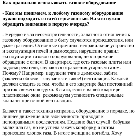
Как правильно использовать газовое оборудование
- Как мы понимаем, к любому газовому оборудованию
нужно подходить со всей серьезностью. На что нужно
обращать внимание в первую очередь?
- Нередко из-за неосмотрительности, халатного отношения к
газовому оборудованию в быту случаются происшествия, или
даже трагедии. Основные причины: неправильное устройство
и эксплуатация печей и дымоходов, нарушение правил
эксплуатации газового оборудования, неосторожное
обращение с огнем. В квартирах, где есть газовые плиты или
водонагреватели, случаются отравления угарным газом.
Почему? Например, нарушена тяга в дымоходе, забита
(заклеена обоями – случается и такое!) вентиляция. Каждый
должен следить за тем, чтобы в его квартире был постоянный
приток свежего воздуха. Кстати, если в вашей квартире
пластиковые окна, рекомендуем установить специальные
клапаны приточной вентиляции.
Бывает и такое: техника исправна, оборудование в порядке, но
лишнее движение или забывчивость приводят к
непоправимым последствиям. Недавно был случай: бабушка
включила газ, но не успела зажечь конфорку, а потом
произошел хлопок газа. В итоге женщина погибла. Хочу