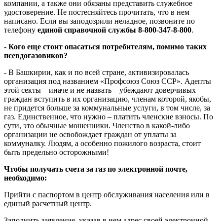
компании, а также они обязаны представить служебное
удостоверение. Не постесняйтесь прочитать, что в нем
написано. Если вы заподозрили неладное, позвоните по
телефону
единой справочной службы 8-800-347-8-800
.
- Кого еще стоит опасаться потребителям, помимо таких
псевдогазовиков?
- В Башкирии, как и по всей стране, активизировалась
организация под названием «Профсоюз Союз ССР». Адепты
этой секты – иначе и не назвать – убеждают доверчивых
граждан вступить в их организацию, членам которой, якобы,
не придется больше за коммунальные услуги, в том числе, за
газ. Единственное, что нужно – платить членские взносы. По
сути, это обычные мошенники. Членство в какой-либо
организации не освобождает граждан от уплаты за
коммуналку. Людям, а особенно пожилого возраста, стоит
быть предельно осторожными!
Чтобы получать счета за газ по электронной почте,
необходимо:
Прийти с паспортом в центр обслуживания населения или в
единый расчетный центр.
Заполнить заявление, указав в нем адрес своей электронной