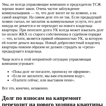
Увы, не всегда управляющие компании и председатели ТСЖ
хорошо знают закон. Очень частое заблуждение
коммунальщиков — то, что долг висит не на хозяине, а на
самой квартире. На самом деле это не так. Если предыдущий
хозяин съехал, не заплатив за коммунальные услуги, его долг
никуда не девается и не переходит на нового владельца
квартиры. При неоплате долга УК всегда может взыскать долг
по оплате ЖКХ со старого собственника в судебном порядке
— что, кстати, является прямой обязанностью УК, за которую
ей платят деньги жильцы. Новый добросовестный владелец
квартиры никоим образом не должен страдать за «грехи»
предыдущего владельца.
Чаще всего в этой неприятной ситуации управляющая
компания угрожает:
«Пока долг не погасите, прописку не оформим».
«Если не заплатите, мы вам отключим воду».
«Платите сейчас, или выставим пени».
Все это, конечно, незаконно.
Долг по взносам на капремонт
переходит на нового хозяина квартиры