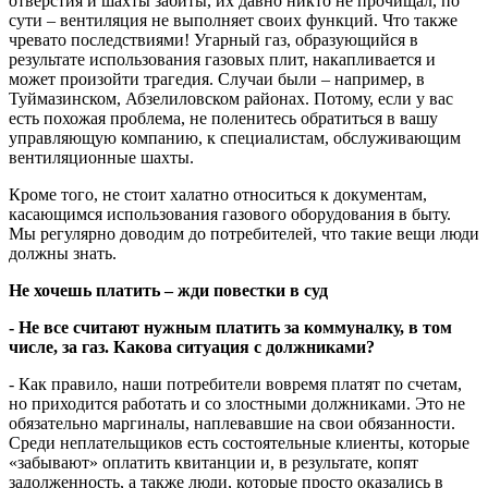
отверстия и шахты забиты, их давно никто не прочищал, по
сути – вентиляция не выполняет своих функций. Что также
чревато последствиями! Угарный газ, образующийся в
результате использования газовых плит, накапливается и
может произойти трагедия. Случаи были – например, в
Туймазинском, Абзелиловском районах. Потому, если у вас
есть похожая проблема, не поленитесь обратиться в вашу
управляющую компанию, к специалистам, обслуживающим
вентиляционные шахты.
Кроме того, не стоит халатно относиться к документам,
касающимся использования газового оборудования в быту.
Мы регулярно доводим до потребителей, что такие вещи люди
должны знать.
Не хочешь платить – жди повестки в суд
- Не все считают нужным платить за коммуналку, в том
числе, за газ. Какова ситуация с должниками?
- Как правило, наши потребители вовремя платят по счетам,
но приходится работать и со злостными должниками. Это не
обязательно маргиналы, наплевавшие на свои обязанности.
Среди неплательщиков есть состоятельные клиенты, которые
«забывают» оплатить квитанции и, в результате, копят
задолженность, а также люди, которые просто оказались в