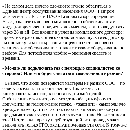
- На самом деле ничего сложного: нужно обратиться в
Единый центр обслуживания населения ООО «Газпром
межрегионгаз Уфа» и ПАО «Газпром газораспределение
Уфа», заключить договор комплексного обслуживания и,
когда дом достроен, получены документы, вам проведут газ -
через 28 дней. Все входит в условия комплексного договора:
проектные работы, согласования, монтаж, пуск газа, договор
на поставку газа с открытием лицевого счета, договор на
техническое обслуживание, а также газовое оборудование по
выбору. Для потребителя удобно – экономия средств и
времени.
- Можно ли подключать газ с помощью специалистов со
стороны? Или это будет считаться самовольной врезкой?
- Бывает, что люди доверяются мастерам из разных ООО – по
совету соседа или по объявлению. Такие умельцы
«покупают» клиентов, в основном, низкой ценой.
Собственнику жилого дома могут пообещать оформить
документы на подключение позже, «узаконить» самовольную
врезку, и даже пустить газ, так сказать, «в качестве бонуса»,
предлагают свои услуги по техобслуживанию. Но законно ли
это? Нет, так как врезку в действующий газопровод может
выполнять только ГРО, эксплуатирующая эти сети. К тому же