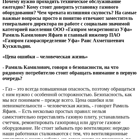
Почему нужно проходить техническое обслуживание
ежегодно? Кому стоит доверять установку газового
оборудования? Чем чревата излишняя скупость? На самые
важные вопросы просто и понятно отвечают заместитель
генерального директора по работе с социально значимой
категорией населения ООО «Газпром межрегионгаз Уфа»
Рамиль Камилович
Яфаев и главный инженер ПАО
«Газпром газораспределение Уфа» Раис Ахметшеевич
Кускильдин.
«Цена ошибки – человеческая жизнь»
- Рамиль Камилович, говоря о безопасности, на что
рядовому потребителю стоит обращать внимание в первую
очередь?
- Газ – это всегда повышенная опасность, поэтому обращаться
с ним нужно с особенной осторожностью. Безопасность, как
мы все понимаем – прежде всего. Цена ошибки или
невнимательности – человеческая жизнь, - говорит Рамиль
Яфаев. – Есть несколько простых правил: нельзя
самостоятельно переставлять газовую плиту, устанавливать
счетчик, ремонтировать газопровод или другое газовое
оборудование. Не стоит забывать про вентиляцию: нередко
наши работники сталкиваются с тем, что вентиляционные