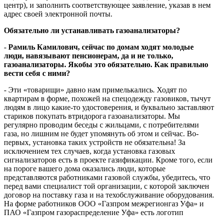
центр), и заполнить соответствующее заявление, указав в нем
адрес своей электронной почты.
Обязательно ли устанавливать газоанализаторы?
-
Рамиль Камилович, сейчас по домам ходят молодые
люди, навязывают пенсионерам, да и не только,
газоанализаторы. Якобы это обязательно. Как правильно
вести себя с ними?
- Эти «товарищи» давно нам примелькались. Ходят по
квартирам в форме, похожей на спецодежду газовиков, тычут
людям в лицо какие-то удостоверения, и буквально заставляют
стариков покупать втридорога газоанализаторы. Мы
регулярно проводим беседы с жильцами, с потребителями
газа, но лишним не будет упомянуть об этом и сейчас. Во-
первых, установка таких устройств не обязательна! За
исключением тех случаев, когда установка газовых
сигнализаторов есть в проекте газификации. Кроме того, если
на пороге вашего дома оказались люди, которые
представляются работниками газовой службы, убедитесь, что
перед вами специалист той организации, с которой заключен
договор на поставку газа и на техобслуживание оборудования.
На форме работников ООО «Газпром межрегионгаз Уфа» и
ПАО «Газпром газораспределение Уфа» есть логотип