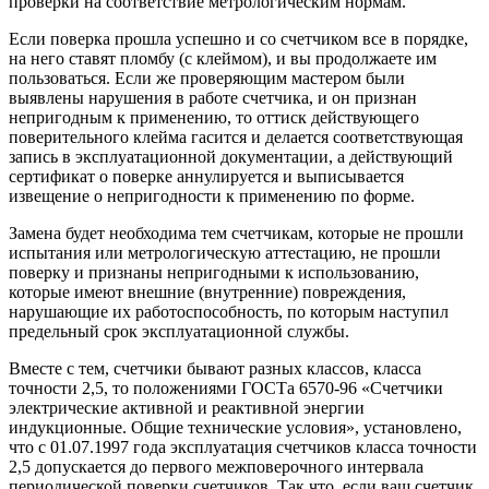
проверки на соответствие метрологическим нормам.
Если поверка прошла успешно и со счетчиком все в порядке,
на него ставят пломбу (с клеймом), и вы продолжаете им
пользоваться. Если же проверяющим мастером были
выявлены нарушения в работе счетчика, и он признан
непригодным к применению, то оттиск действующего
поверительного клейма гасится и делается соответствующая
запись в эксплуатационной документации, а действующий
сертификат о поверке аннулируется и выписывается
извещение о непригодности к применению по форме.
Замена будет необходима тем счетчикам, которые не прошли
испытания или метрологическую аттестацию, не прошли
поверку и признаны непригодными к использованию,
которые имеют внешние (внутренние) повреждения,
нарушающие их работоспособность, по которым наступил
предельный срок эксплуатационной службы.
Вместе с тем, счетчики бывают разных классов, класса
точности 2,5, то положениями ГОСТа 6570-96 «Счетчики
электрические активной и реактивной энергии
индукционные. Общие технические условия», установлено,
что с 01.07.1997 года эксплуатация счетчиков класса точности
2,5 допускается до первого межповерочного интервала
периодической поверки счетчиков. Так что, если ваш счетчик