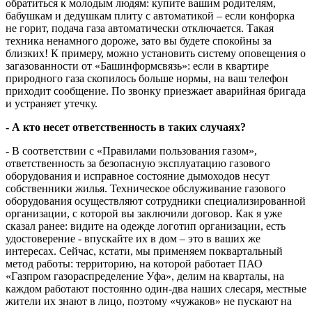
обратиться к молодым людям: купите вашим родителям,
бабушкам и дедушкам плиту с автоматикой – если конфорка
не горит, подача газа автоматически отключается. Такая
техника ненамного дороже, зато вы будете спокойны за
близких! К примеру, можно установить систему оповещения о
загазованности от «Башинформсвязь»: если в квартире
природного газа скопилось больше нормы, на ваш телефон
приходит сообщение. По звонку приезжает аварийная бригада
и устраняет утечку.
- А кто несет ответственность в таких случаях?
-
В соответствии с «Правилами пользования газом»,
ответственность за безопасную эксплуатацию газового
оборудования и исправное состояние дымоходов несут
собственники жилья. Техническое обслуживание газового
оборудования осуществляют сотрудники специализированной
организации, с которой вы заключили договор. Как я уже
сказал ранее: видите на одежде логотип организации, есть
удостоверение - впускайте их в дом – это в ваших же
интересах. Сейчас, кстати, мы применяем поквартальный
метод работы: территорию, на которой работает ПАО
«Газпром газораспределение Уфа», делим на кварталы, на
каждом работают постоянно один-два наших слесаря, местные
жители их знают в лицо, поэтому «чужаков» не пускают на