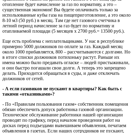
отопление будет начисление за газ по нормативу, а это –
существенная экономия! Вы будете оплачивать только за
использованные кубы газа на пищеприготовление, а это около
8-10 м3 (50 руб.) в месяц. Там где нет газового счетчика в
летний период начисление за газ будет по нормативу и
отапливаемой площади (5 месяцев х 2700 руб.= 13500 руб.).
Еще есть проблема с неплательщиками. У нас в республике
примерно 5000 должников по оплате за газ. Каждый месяц
около 1000 прибавляется, 800 – рассчитываются с долгами. Но
в итоге списки должников потихоньку растут. Раньше их
имена можно было предавать огласке – людей пристыживали,
и они быстро погашали свои долги. А теперь это запрещено
делать. Приходится обращаться в суды, и даже отключать
должников от сетей.
- А если газовиков не пускают в квартиры? Как быть с
такими «отказниками»?
- По «Правилам пользования газом» собственник помещения
обязан обеспечить допуск работника газовой организации.
Техническое обслуживание работники нашей организации
проводят по графику, перед началом проведения работ на
досках перед подъездами вывешиваем объявления, печатаем
объявления в газетах. Если наших сотрудников не пускают,