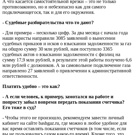
А что касается самостоятельной врезки – это не только
противозаконно, но и небезопасно как для самого
подключающегося, так и для его окружения.
- Судебные разбирательства что-то дают?
- Для примера – несколько цифр. За два месяца с начала года
наши юристы направили 3085 заявлений о вынесении
судебных приказов и исков о взыскании задолженности за газ
на общую сумму 30 млн рублей, нам поступило 3365
судебных актов о взыскании задолженности с физлиц на
сумму 17,9 млн рублей, в результате этой работы получено 6,6
млн рублей с должников. А за самовольное подключение газа
направлено 27 заявлений о привлечении к административной
ответственности.
Платить удобно – это как?
- А если человек, к примеру, замотался на работе и
попросту забыл вовремя передать показания счетчика?
Его тоже в суд?
- Чтобы этого не произошло, рекомендуем завести личный
кабинет на сайте bashgaz.ru, где можно в любое удобное для
вас время оставлять показания счетчиков (в том числе, если
вы не пользовались газом какое-то время). Кроме того, это