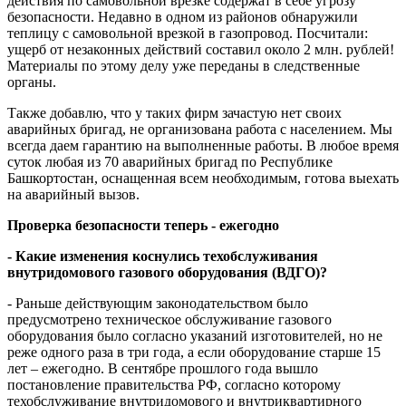
действия по самовольной врезке содержат в себе угрозу
безопасности. Недавно в одном из районов обнаружили
теплицу с самовольной врезкой в газопровод. Посчитали:
ущерб от незаконных действий составил около 2 млн. рублей!
Материалы по этому делу уже переданы в следственные
органы.
Также добавлю, что у таких фирм зачастую нет своих
аварийных бригад, не организована работа с населением. Мы
всегда даем гарантию на выполненные работы. В любое время
суток любая из 70 аварийных бригад по Республике
Башкортостан, оснащенная всем необходимым, готова выехать
на аварийный вызов.
Проверка безопасности теперь - ежегодно
- Какие изменения коснулись техобслуживания
внутридомового газового оборудования (ВДГО)?
- Раньше действующим законодательством было
предусмотрено техническое обслуживание газового
оборудования было согласно указаний изготовителей, но не
реже одного раза в три года, а если оборудование старше 15
лет – ежегодно. В сентябре прошлого года вышло
постановление правительства РФ, согласно которому
техобслуживание внутридомового и внутриквартирного