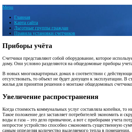
Menu
Главная
Карта сайта
Льготные группы граждан
Правила установки счетчиков
Приборы учёта
Счетчики представляют собой оборудование, которое используе
дому. Они условно разделяются на общедомовые приборы учет
В новых многоквартирных домах в соответствии с действующим
отсутствовать, то объект не будет допущен к эксплуатации. В
жилья для принятия решения о монтаже общедомовых счетчико
Увеличение распространения
Когда стоимость коммунальных услуг составляла копейки, то ни
Такое положение дел заставляет потребителей экономить и скру
воды и газа – это дело привычное, а вот с приборами учета пот
непростое устройство способно сэкономить существенную сумму
самым определяя количество выделяемого тепла в помещении.