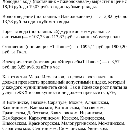
Холодная вода (поставщик «Ижводоканал») вырастет в цене с
18,16 руб. до 19,07 руб. за один кубометр воды.
Водоотведение (поставщик «Ижводоканал») — с 12,82 руб. до
13,78 руб. за один кубометр воды.
Горячая вода (поставщик «Удмуртские коммунальные
системы»)— с 107,23 до 113,87 руб. за один кубометр воды.
Отопление (поставщик «Т Плюс»)— с 1695,11 руб. до 1800,20
руб. за Гкал.
Электричество (поставщик «ЭнергосбыТ Плюс») — с 3,57
руб. до 3,69 руб. за кВт в час.
Как отметил Марат Исмагилов, в целом с рост платы не
должен превысить предельный допустимый индекс, который
у каждого муниципалитета свой. Так в Ижевске рост платы за
услуги ЖКХ в совокупности не должен превысить 5,7%,
В Воткинске, Глазове, Сарапуле, Можге, Алнашском,
Балезинском, Вавожском, Воткинском, Глазовском,
Граховском, Дебесском, Завьяловском, Игринском,
Камбарском, Каракулинском, Кезском, Кизнерском,
Киясовском, Красногорском, Малопургинском, Можгинском,
Сарапульском, Селтинском, Сюмсинском, Увинском,