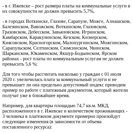
- в г. Ижевске – рост размера платы на коммунальные услуги в
их совокупности не должен превысить 5,7%,
- в городах Воткинске, Глазове, Сарапуле, Можге, Алнашском,
Балезинском, Вавожском, Воткинском, Глазовском,
Граховском, Дебесском, Завьяловском, Игринском,
Камбарском, Каракулинском, Кезском, Кизнерском,
Киясовском, Красногорском, Малопургинском, Можгинском,
Сарапульском, Селтинском, Сюмсинском, Увинском,
Шарканском, Юкаменском, Якшур-Бодьинском, Ярском
районах - рост платы по коммунальным услугам не должен
превысить 5,6 %;
Для того чтобы рассчитать насколько у граждан с 01 июля
2020 г. увеличилась плата за коммунальный услуги и не
превышает ли она предельно допустимый индекс приводим
пример по работе с платежным документом, который жители
получат уже в ближайшее время.
Например, для квартиры площадью 74,7 кв.м. МКД,
расположенного в г. Ижевске и количеством проживающих -
3 человека в платежном документе примерно произойдут
следующие изменения (в зависимости от объема
поставленного ресурса):