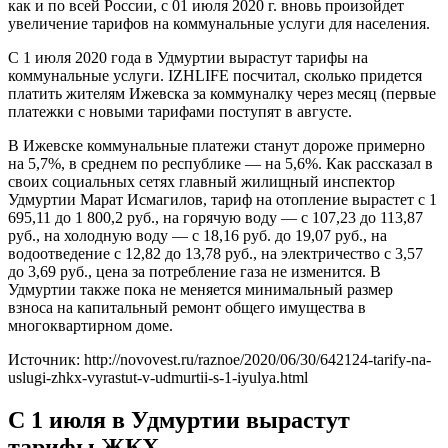
как и по всей России, с 01 июля 2020 г. вновь произойдет
увеличение тарифов на коммунальные услуги для населения.
С 1 июля 2020 года в Удмуртии вырастут тарифы на
коммунальные услуги. IZHLIFE посчитал, сколько придется
платить жителям Ижевска за коммуналку через месяц (первые
платежки с новыми тарифами поступят в августе.
В Ижевске коммунальные платежи станут дороже примерно
на 5,7%, в среднем по республике — на 5,6%. Как рассказал в
своих социальных сетях главный жилищный инспектор
Удмуртии Марат Исмагилов, тариф на отопление вырастет с 1
695,11 до 1 800,2 руб., на горячую воду — с 107,23 до 113,87
руб., на холодную воду — с 18,16 руб. до 19,07 руб., на
водоотведение с 12,82 до 13,78 руб., на электричество с 3,57
до 3,69 руб., цена за потребление газа не изменится. В
Удмуртии также пока не меняется минимальный размер
взноса на капитальный ремонт общего имущества в
многоквартирном доме.
Источник: http://novovest.ru/raznoe/2020/06/30/642124-tarify-na-
uslugi-zhkx-vyrastut-v-udmurtii-s-1-iyulya.html
С 1 июля в Удмуртии вырастут
тарифы ЖКХ