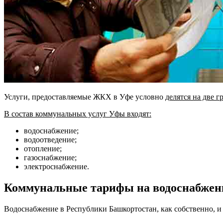
Услуги, предоставляемые ЖКХ в Уфе условно
делятся на две г
В состав коммунальных услуг Уфы входят:
водоснабжение;
водоотведение;
отопление;
газоснабжение;
электроснабжение.
Коммунальные тарифы на водоснабжен
Водоснабжение в Республики Башкортостан, как собственно, и 