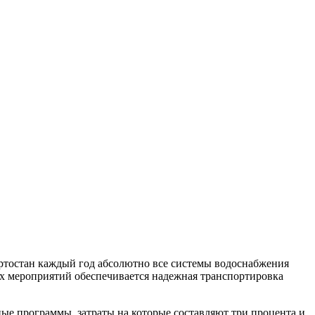
ртостан каждый год абсолютно все системы водоснабжения
х мероприятий обеспечивается надежная транспортировка
е программы, затраты на которые составляют три процента и