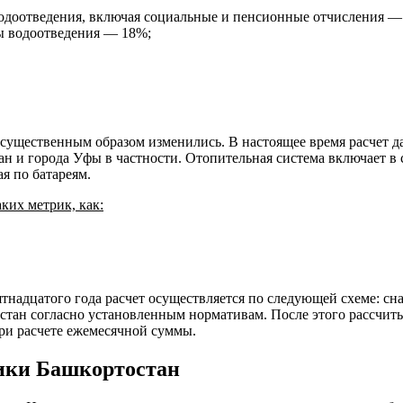
одоотведения, включая социальные и пенсионные отчисления —
ы водоотведения — 18%;
 существенным образом изменились. В настоящее время расчет да
н и города Уфы в частности. Отопительная система включает в с
я по батареям.
аких метрик, как:
тнадцатого года расчет осуществляется по следующей схеме: сн
стан согласно установленным нормативам. После этого рассчит
и расчете ежемесячной суммы.
ики Башкортостан