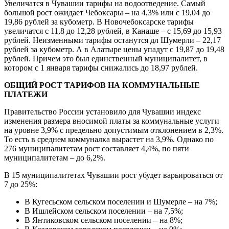
Увеличатся в Чувашии тарифы на водоотведение. Самый
большой рост ожидает Чебоксары – на 4,3% или с 19,04 до
19,86 рублей за кубометр. В Новочебоксарске тарифы
увеличатся с 11,8 до 12,28 рублей, в Канаше – с 15,69 до 15,93
рублей. Неизменными тарифы останутся дл Шумерли – 22,17
рублей за кубометр. А в Алатыре цены упадут с 19,87 до 19,48
рублей. Причем это был единственный муниципалитет, в
котором с 1 января тарифы снижались до 18,97 рублей.
ОБЩИЙ РОСТ ТАРИФОВ НА КОММУНАЛЬНЫЕ
ПЛАТЕЖИ
Правительство России установило для Чувашии индекс
изменения размера вносимой платы за коммунальные услуги
на уровне 3,9% с предельно допустимым отклонением в 2,3%.
То есть в среднем коммуналка вырастет на 3,9%. Однако по
276 муниципалитетам рост составляет 4,4%, по пяти
муниципалитетам – до 6,2%.
В 15 муниципалитетах Чувашии рост убудет варьироваться от
7 до 25%:
В Кугесьском сельском поселении и Шумерле – на 7%;
В Ишлейском сельском поселении – на 7,5%;
В Янтиковском сельском поселении – на 8%;