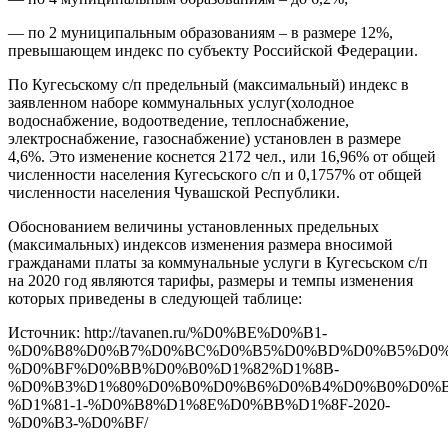
— по 2 муниципальным образованиям – в размере 12%,
превышающем индекс по субъекту Российской Федерации.
По Кугесьскому с/п предельный (максимальный) индекс в
заявленном наборе коммунальных услуг(холодное
водоснабжение, водоотведение, теплоснабжение,
электроснабжение, газоснабжение) установлен в размере
4,6%. Это изменение коснется 2172 чел., или 16,96% от общей
численности населения Кугесьского с/п и 0,1757% от общей
численности населения Чувашской Республики.
Обоснованием величины установленных предельных
(максимальных) индексов изменения размера вносимой
гражданами платы за коммунальные услуги в Кугесьском с/п
на 2020 год являются тарифы, размеры и темпы изменения
которых приведены в следующей таблице:
Источник: http://tavanen.ru/%D0%BE%D0%B1-
%D0%B8%D0%B7%D0%BC%D0%B5%D0%BD%D0%B5%D0%
%D0%BF%D0%BB%D0%B0%D1%82%D1%8B-
%D0%B3%D1%80%D0%B0%D0%B6%D0%B4%D0%B0%D0%B
%D1%81-1-%D0%B8%D1%8E%D0%BB%D1%8F-2020-
%D0%B3-%D0%BF/