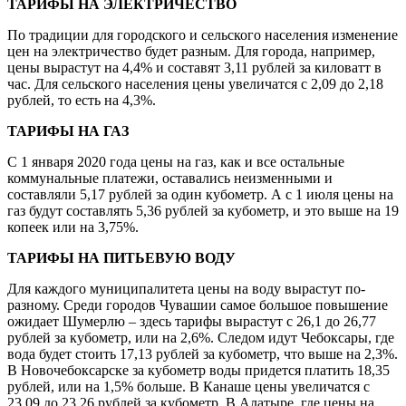
ТАРИФЫ НА ЭЛЕКТРИЧЕСТВО
По традиции для городского и сельского населения изменение
цен на электричество будет разным. Для города, например,
цены вырастут на 4,4% и составят 3,11 рублей за киловатт в
час. Для сельского населения цены увеличатся с 2,09 до 2,18
рублей, то есть на 4,3%.
ТАРИФЫ НА ГАЗ
С 1 января 2020 года цены на газ, как и все остальные
коммунальные платежи, оставались неизменными и
составляли 5,17 рублей за один кубометр. А с 1 июля цены на
газ будут составлять 5,36 рублей за кубометр, и это выше на 19
копеек или на 3,75%.
ТАРИФЫ НА ПИТЬЕВУЮ ВОДУ
Для каждого муниципалитета цены на воду вырастут по-
разному. Среди городов Чувашии самое большое повышение
ожидает Шумерлю – здесь тарифы вырастут с 26,1 до 26,77
рублей за кубометр, или на 2,6%. Следом идут Чебоксары, где
вода будет стоить 17,13 рублей за кубометр, что выше на 2,3%.
В Новочебоксарске за кубометр воды придется платить 18,35
рублей, или на 1,5% больше. В Канаше цены увеличатся с
23,09 до 23,26 рублей за кубометр. В Алатыре, где цены на