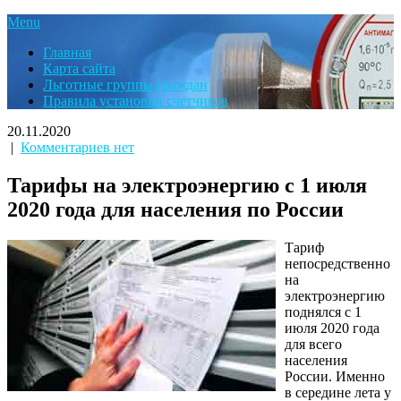
Menu
Главная
Карта сайта
Льготные группы граждан
Правила установки счетчиков
20.11.2020
|
Комментариев нет
Тарифы на электроэнергию с 1 июля
2020 года для населения по России
Тариф
непосредственно
на
электроэнергию
поднялся с 1
июля 2020 года
для всего
населения
России. Именно
в середине лета у