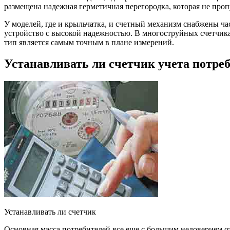
размещена надежная герметичная перегородка, которая не проп
У моделей, где и крыльчатка, и счетный механизм снабжены ча
устройство с высокой надежностью. В многоструйных счетчика
тип является самым точным в плане измерений.
Устанавливать ли счетчик учета потре
Устанавливать ли счетчик
Основная масса потребителей все еще с большим недоверием отн