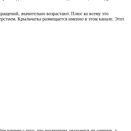
вращений, значительно возрастают. Плюс ко всему это
рстием. Крыльчатка размещается именно в этом канале. Этот
е начнем с того, что посмотрим, окупается ли счетчик, а