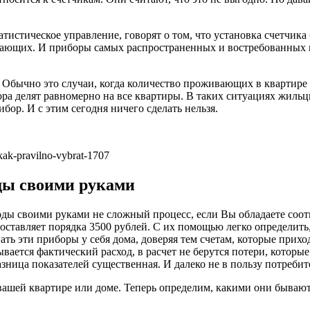
истическое управление, говорят о том, что установка счетчика 
ающих. И приборы самых распространенных и востребованных ма
. Обычно это случаи, когда количество проживающих в квартире
ра делят равномерно на все квартиры. В таких ситуациях жильц
ор. И с этим сегодня ничего сделать нельзя.
-kak-pravilno-vybrat-1707
ды своими руками
воды своими руками не сложный процесс, если Вы обладаете со
х составляет порядка 3500 рублей. С их помощью легко определи
ать эти приборы у себя дома, доверяя тем счетам, которые прих
ывается фактический расход, в расчет не берутся потери, котор
азница показателей существенная. И далеко не в пользу потребит
ашей квартире или доме. Теперь определим, какими они бывают,