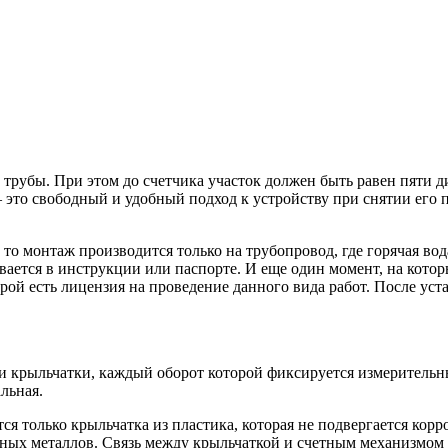
рубы. При этом до счетчика участок должен быть равен пяти д
 это свободный и удобный подход к устройству при снятии его 
то монтаж производится только на трубопровод, где горячая вода
ывается в инструкции или паспорте. И еще один момент, на кото
рой есть лицензия на проведение данного вида работ. После ус
и крыльчатки, каждый оборот которой фиксируется измерительн
льная.
тся только крыльчатка из пластика, которая не подвергается кор
етных металлов. Связь между крыльчаткой и счетным механизмо