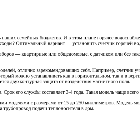
 наших семейных бюджетов. И в этом плане горячее водоснабжен
расходы? Оптимальный вариант — установить счетчик горячей во
иборов — квартирные или общедомовые, с датчиком или без тако
оделей, отлично зарекомендовавших себя. Например, счетчик уч
оторый можно устанавливать как в горизонтальном, так и в верт
ется двухконтурная защита от воздействия магнитного поля.
Срок его службы составляет 3-4 года. Такая модель чаще всего 
и моделями с размерами от 15 до 250 миллиметров. Модель мож
на трубопровод подачи теплоносителя в дом.