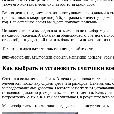
также его монтаж, и если окупается, то за какой срок.
Все сведения, подаваемые законопослушными гражданами в стат
прописанных в квартире людей будет равна количеству прожив
год. Все остальное время вы будете получать прибыль.
Но далеко не всем выгодно платить именно по приборам учета
на одного человека. А показания общедомового учетного прибо
стороной, вынужденной платить больше, чем показывает их приб
Так что выгоден вам счетчик или нет, решайте сами.
http://gidotopleniya.ru/montazh-otopleniya/schetchik-gorjachej-vody
Как выбрать и установить счетчики во
Счетчики воды легко выбрать. Замена и установка счетчиков 
элементом, поскольку служат для учета расходов. Цена на ни
за предоставляемые удобства. Некоторые не желают устанавлив
позволяют грамотно расходовать, экономить деньги. Ведь учит
потребителю. А их ЖКХ как раз учитывает, в результате чего р
Мы разобрались, что счетчики воды должны присутствовать в в