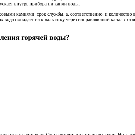
ускает внутрь прибора ни капли воды.
совыми камнями, срок службы, а, соответственно, и количество 
х вода попадает на крыльчатку через направляющий канал с отве
бления горячей воды?
осится к счетчикам. Они считают, что это не выгодно. Но давайт