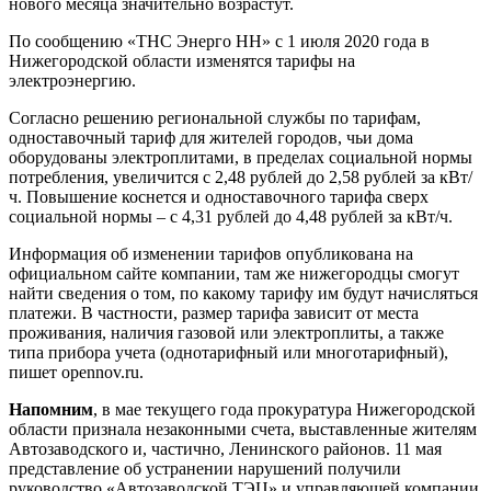
нового месяца значительно возрастут.
По сообщению «ТНС Энерго НН» с 1 июля 2020 года в
Нижегородской области изменятся тарифы на
электроэнергию.
Согласно решению региональной службы по тарифам,
одноставочный тариф для жителей городов, чьи дома
оборудованы электроплитами, в пределах социальной нормы
потребления, увеличится с 2,48 рублей до 2,58 рублей за кВт/
ч. Повышение коснется и одноставочного тарифа сверх
социальной нормы – с 4,31 рублей до 4,48 рублей за кВт/ч.
Информация об изменении тарифов опубликована на
официальном сайте компании, там же нижегородцы смогут
найти сведения о том, по какому тарифу им будут начисляться
платежи. В частности, размер тарифа зависит от места
проживания, наличия газовой или электроплиты, а также
типа прибора учета (однотарифный или многотарифный),
пишет opennov.ru.
Напомним
, в мае текущего года прокуратура Нижегородской
области признала незаконными счета, выставленные жителям
Автозаводского и, частично, Ленинского районов. 11 мая
представление об устранении нарушений получили
руководство «Автозаводской ТЭЦ» и управляющей компании