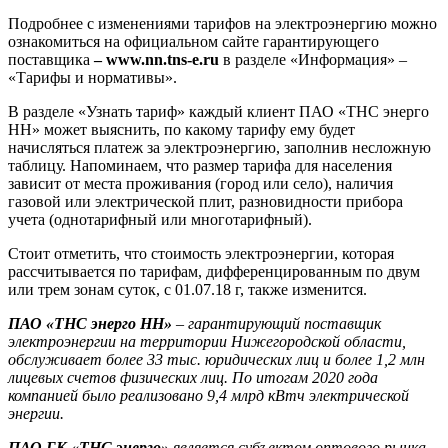
Подробнее с изменениями тарифов на электроэнергию можно
ознакомиться на официальном сайте гарантирующего
поставщика
– www.nn.tns-e.ru
в разделе «Информация» –
«Тарифы и нормативы».
В разделе «Узнать тариф» каждый клиент ПАО «ТНС энерго
НН» может выяснить, по какому тарифу ему будет
начисляться платеж за электроэнергию, заполнив несложную
таблицу. Напоминаем, что размер тарифа для населения
зависит от места проживания (город или село), наличия
газовой или электрической плит, разновидности прибора
учета (однотарифный или многотарифный).
Стоит отметить, что стоимость электроэнергии, которая
рассчитывается по тарифам, дифференцированным по двум
или трем зонам суток, с 01.07.18 г, также изменится.
ПАО «ТНС энерго НН»
– гарантирующий поставщик
электроэнергии на территории Нижегородской области,
обслуживает более 33 тыс. юридических лиц и более 1,2 млн
лицевых счетов физических лиц.
По итогам 2020 года
компанией было реализовано
9,4 млрд
кВтч электрической
энергии.
ПАО ГК «ТНС энерго»
является субъектом оптового рынка