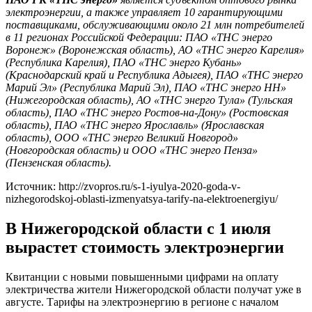
электроэнергии, а также управляет 10 гарантирующими
поставщиками, обслуживающими около 21 млн потребителей
в 11 регионах Российской Федерации: ПАО «ТНС энерго
Воронеж» (Воронежская область), АО «ТНС энерго Карелия»
(Республика Карелия), ПАО «ТНС энерго Кубань»
(Краснодарский край и Республика Адыгея), ПАО «ТНС энерго
Марий Эл» (Республика Марий Эл), ПАО «ТНС энерго НН»
(Нижегородская область), АО «ТНС энерго Тула» (Тульская
область), ПАО «ТНС энерго Ростов-на-Дону» (Ростовская
область), ПАО «ТНС энерго Ярославль» (Ярославская
область), ООО «ТНС энерго Великий Новгород»
(Новгородская область) и ООО «ТНС энерго Пенза»
(Пензенская область).
Источник: http://zvopros.ru/s-1-iyulya-2020-goda-v-
nizhegorodskoj-oblasti-izmenyatsya-tarify-na-elektroenergiyu/
В Нижегородской области с 1 июля
вырастет стоимость электроэнергии
Квитанции с новыми повышенными цифрами на оплату
электричества жители Нижегородской области получат уже в
августе. Тарифы на электроэнергию в регионе с началом