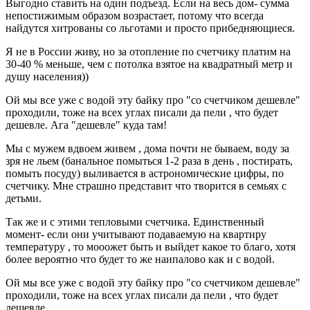
Выгодно ставить на один подъезд. Если на весь дом- сумма
непостижимым образом возрастает, потому что всегда
найдутся хитрованы со льготами и просто прибедняющиеся.
Я не в России живу, но за отопление по счетчику платим на
30-40 % меньше, чем с потолка взятое на квадратный метр и
душу населения))
Ой мы все уже с водой эту байку про "со счетчиком дешевле"
проходили, тоже на всех углах писали да пели , что будет
дешевле. Ага "дешевле" куда там!
Мы с мужем вдвоем живем , дома почти не бываем, воду за
зря не льем (банальное помыться 1-2 раза в день , постирать,
помыть посуду) выливается в астрономические цифры, по
счетчику. Мне страшно представит что творится в семьях с
детьми.
Так же и с этими тепловыми счетчика. Единственный
момент- если они учитывают подаваемую на квартиру
температуру , то мооожет быть и выйдет какое то благо, хотя
более вероятно что будет то же наипалово как и с водой.
Ой мы все уже с водой эту байку про "со счетчиком дешевле"
проходили, тоже на всех углах писали да пели , что будет
дешевле.