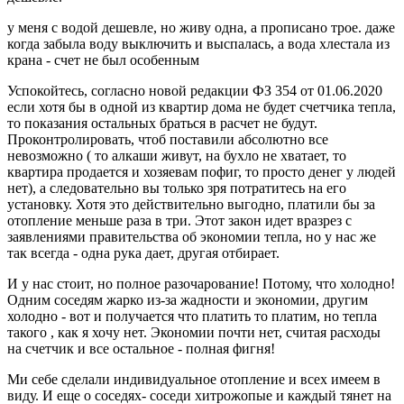
у меня с водой дешевле, но живу одна, а прописано трое. даже
когда забыла воду выключить и выспалась, а вода хлестала из
крана - счет не был особенным
Успокойтесь, согласно новой редакции ФЗ 354 от 01.06.2020
если хотя бы в одной из квартир дома не будет счетчика тепла,
то показания остальных браться в расчет не будут.
Проконтролировать, чтоб поставили абсолютно все
невозможно ( то алкаши живут, на бухло не хватает, то
квартира продается и хозяевам пофиг, то просто денег у людей
нет), а следовательно вы только зря потратитесь на его
установку. Хотя это действительно выгодно, платили бы за
отопление меньше раза в три. Этот закон идет вразрез с
заявлениями правительства об экономии тепла, но у нас же
так всегда - одна рука дает, другая отбирает.
И у нас стоит, но полное разочарование! Потому, что холодно!
Одним соседям жарко из-за жадности и экономии, другим
холодно - вот и получается что платить то платим, но тепла
такого , как я хочу нет. Экономии почти нет, считая расходы
на счетчик и все остальное - полная фигня!
Ми себе сделали индивидуальное отопление и всех имеем в
виду. И еще о соседях- соседи хитрожопые и каждый тянет на