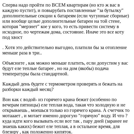
Сперва надо пройти по ВСЕМ квартирам (но кто ж вас в
каждую пустит), и повырубать поставленные "за бутылку"
дополнительные секции к батареям (если чугунные сборные)
или вообще целые дополнительные батареи на той стене,
которая "мерзнет" кое у кого, то есть привести систему в
исходное, по чертежам дома, состояние. Иначе это все коту
под хвост
. Хотя это действительно выгодно, платили бы за отопление
меньше раза в три..
Объясните , как можно меньше платить, если допустим у вас
будут еле теплые батарее , но на дом (якобы) подача
температуры была стандартной.
Каждый день будете с термометром проверять и бежать на
разборки каждый месяц?
Вон как с водой- из горячего крана бежит (особенно по
вечерам пятницы) еле теплая вода, такая что холодную и не
открываешь , моешься только из горячего крана. А счетчик то
мотааает , и мотает именно дорогую "горячую" воду. И что ?
куда идти кого вызывать если вот так , пару дней (заранее не
знаешь каких) бежит еле теплая, а в остальное время, для
блезиру , как положенно кипяток.