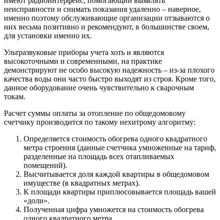
имеют радиоинтерфейс, помогающий выявлять
неисправности и снимать показания удаленно – наверное,
именно поэтому обслуживающие организации отзываются о
них весьма позитивно и рекомендуют, в большинстве своем,
для установки именно их.
Ультразвуковые приборы учета хоть и являются
высокоточными и современными, на практике
демонстрируют не особо высокую надежность – из-за плохого
качества воды они часто быстро выходят из строя. Кроме того,
данное оборудование очень чувствительно к сварочным
токам.
Расчет суммы оплаты за отопление по общедомовому
счетчику производится по такому нехитрому алгоритму:
Определяется стоимость обогрева одного квадратного
метра строения (данные счетчика умноженные на тариф,
разделенные на площадь всех отапливаемых
помещений).
Высчитывается доля каждой квартиры в общедомовом
имуществе (в квадратных метрах).
К площади квартиры приплюсовывается площадь вашей
«доли».
Полученная цифра умножется на стоимость обогрева
одного квадратного метра.