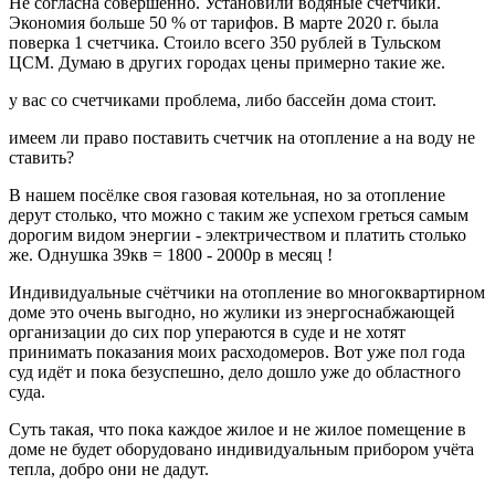
Не согласна совершенно. Установили водяные счетчики.
Экономия больше 50 % от тарифов. В марте 2020 г. была
поверка 1 счетчика. Стоило всего 350 рублей в Тульском
ЦСМ. Думаю в других городах цены примерно такие же.
у вас со счетчиками проблема, либо бассейн дома стоит.
имеем ли право поставить счетчик на отопление а на воду не
ставить?
В нашем посёлке своя газовая котельная, но за отопление
дерут столько, что можно с таким же успехом греться самым
дорогим видом энергии - электричеством и платить столько
же. Однушка 39кв = 1800 - 2000р в месяц !
Индивидуальные счётчики на отопление во многоквартирном
доме это очень выгодно, но жулики из энергоснабжающей
организации до сих пор упераются в суде и не хотят
принимать показания моих расходомеров. Вот уже пол года
суд идёт и пока безуспешно, дело дошло уже до областного
суда.
Суть такая, что пока каждое жилое и не жилое помещение в
доме не будет оборудовано индивидуальным прибором учёта
тепла, добро они не дадут.