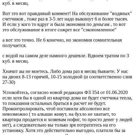
куб. в месяц.
Вот это вот правдивый коммент! На обслуживание "водяных"
счетчиков , тоже раз в 3-5 лет надо выкинут 6 и более тысяч.
И если у кого то вдруг и была экономия по деньгам , то вот
это обслуживание в итоге сожрет все "сэкономленное"
а вот это точно. Не 6 конечно, но экономия сомнительная
получается.
с водой на самом деле намного дешевле. Вдвоем тратим по 3
куб. в месяц.
Хначит аы не моетесь. Либо дома раз в месяц бываете. У нас
на двоих 8-13 горячей, 10-15 холодной (и соответственно слив
27-30)
Успокойтесь, согласно новой редакции ФЗ 354 от 01.06.2020
если хотя бы в одной из квартир дома не будет счетчика тепла,
то показания остальных браться в расчет не будут.
Проконтролировать, чтоб поставили абсолютно все
невозможно ( то алкаши живут, на бухло не хватает, то
квартира продается и хозяевам пофиг, то просто денег у людей
нет), а следовательно вы только зря потратитесь на его
установку. Хотя это действительно выгодно, платили бы за