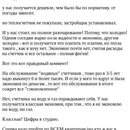
у нас получается дешевле, чем было бы по нормативу. от
погоды зависит.
но теплосчетчик не покупали, застройщик устанавливал.
И у нас стоит, но полное разочарование! Потому, что холодно!
Одним соседям жарко из-за жадности и экономии, другим
холодно - вот и получается что платить то платим, но тепла
такого , как я хочу нет. Экономии почти нет, считая расходы
на счетчик и все остальное - полная фигня!
Вот это вот правдивый коммент!
На обслуживание "водяных" счетчиков , тоже раз в 3-5 лет
надо выкинут 6 и более тысяч. И если у кого то вдруг и была
экономия по деньгам , то вот это обслуживание в итоге
сожрет все "сэкономленное"
Нет, счетчики на воду и газ оправдывают себя. У нас
получается классная экономия, при том , что я не экономлю
ни воду, ни газ.
Классная? Цифры в студию.
Сперва надо пройти по ВСЕМ квартирам (но кто ж вас в