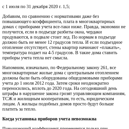
с 1 июля по 31 декабря 2020 г. 1,5;
Добавим, по сравнению с нормативами даже без
повышающего коэффициента, плата в многоквартирных
домах с приборами учета все-таки ниже. Правда, экономии не
получится, если в подъезде разбиты окна, чердаки
продуваются, в подвале стоит лед. По нормам в подъезде
должно быть не менее 12 градусов тепла. И если подъездное
отопление отсутствует, стены квартир начинают «плакать»,
температура подает на 4-5 градусов. В такие дома ставить
приборы учета тепла нет смысла.
Напомним, изначально, по Федеральному закону 261, все
многоквартирные жилые дома с центральным отоплением
должны были быть оборудованы общедомовыми приборами
учета до 1 июля 2012 года. Затем сроки неоднократно
переносились, вплоть до 2020 года. На сегодняшний день
штрафы в нарушение закона грозят управляющим компаниям,
ТСЖ и жилищным кооперативам, то есть, юридическим
лицам. А жильцы подобных домов просто будут больше
платить за тепло.
Когда установка приборов учета невозможна
Повышающий коэффициент применяется только при