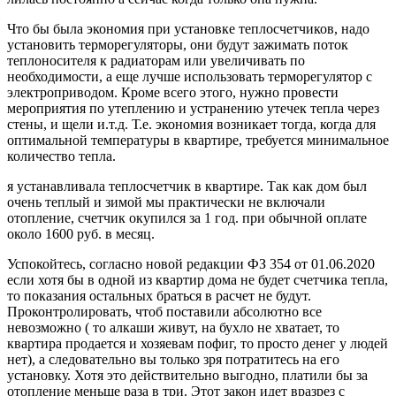
Что бы была экономия при установке теплосчетчиков, надо
установить терморегуляторы, они будут зажимать поток
теплоносителя к радиаторам или увеличивать по
необходимости, а еще лучше использовать терморегулятор с
электроприводом. Кроме всего этого, нужно провести
мероприятия по утеплению и устранению утечек тепла через
стены, и щели и.т.д. Т.е. экономия возникает тогда, когда для
оптимальной температуры в квартире, требуется минимальное
количество тепла.
я устанавливала теплосчетчик в квартире. Так как дом был
очень теплый и зимой мы практически не включали
отопление, счетчик окупился за 1 год. при обычной оплате
около 1600 руб. в месяц.
Успокойтесь, согласно новой редакции ФЗ 354 от 01.06.2020
если хотя бы в одной из квартир дома не будет счетчика тепла,
то показания остальных браться в расчет не будут.
Проконтролировать, чтоб поставили абсолютно все
невозможно ( то алкаши живут, на бухло не хватает, то
квартира продается и хозяевам пофиг, то просто денег у людей
нет), а следовательно вы только зря потратитесь на его
установку. Хотя это действительно выгодно, платили бы за
отопление меньше раза в три. Этот закон идет вразрез с