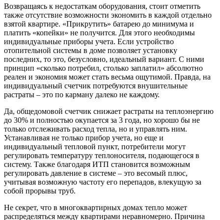
Возвращаясь к недостаткам оборудования, стоит отметить
также отсутствие возможности экономить в каждой отдельно
взятой квартире. «Прикрутить» батарею до минимума и
платить «копейки» не получится. Для этого необходимы
индивидуальные приборы учета. Если устройство
отопительной системы в доме позволяет установку
последних, то это, безусловно, идеальный вариант. С ними
принцип «сколько потребил, столько заплатил» абсолютно
реален и экономия может стать весьма ощутимой. Правда, на
индивидуальный счетчик потребуются внушительные
растраты – это по карману далеко не каждому.
Да, общедомовой счетчик снижает растраты на теплоэнергию
до 30% и полностью окупается за 3 года, но хорошо бы не
только отслеживать расход тепла, но и управлять ним.
Устанавливая не только прибор учета, но еще и
индивидуальный тепловой пункт, потребители могут
регулировать температуру теплоносителя, подающегося в
систему. Также благодаря ИТП становится возможным
регулировать давление в системе – это весомый плюс,
учитывая возможную частоту его перепадов, влекущую за
собой прорывы труб.
Не секрет, что в многоквартирных домах тепло может
распределяться между квартирами неравномерно. Причина