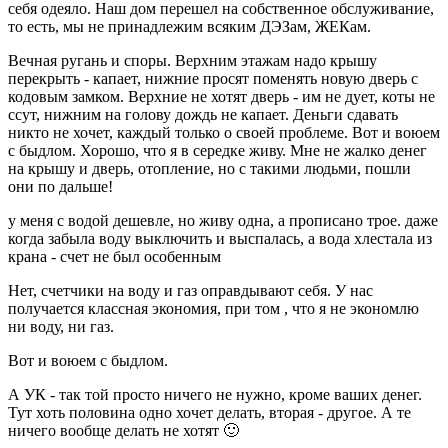
себя одеяло. Наш дом перешел на собственное обслуживание,
то есть, мы не принадлежим всяким ДЭЗам, ЖЕКам.
Вечная ругань и споры. Верхним этажам надо крышу
перекрыть - капает, нижние просят поменять новую дверь с
кодовым замком. Верхние не хотят дверь - им не дует, коты не
ссут, нижним на голову дождь не капает. Деньги сдавать
никто не хочет, каждый только о своей проблеме. Вот и воюем
с быдлом. Хорошо, что я в середке живу. Мне не жалко денег
на крышу и дверь, отопление, но с такими людьми, пошли
они по дальше!
у меня с водой дешевле, но живу одна, а прописано трое. даже
когда забыла воду выключить и выспалась, а вода хлестала из
крана - счет не был особенным
Нет, счетчики на воду и газ оправдывают себя. У нас
получается классная экономия, при том , что я не экономлю
ни воду, ни газ.
Вот и воюем с быдлом.
А УК - так той просто ничего не нужно, кроме ваших денег.
Тут хоть половина одно хочет делать, вторая - другое. А те
ничего вообще делать не хотят 🙂