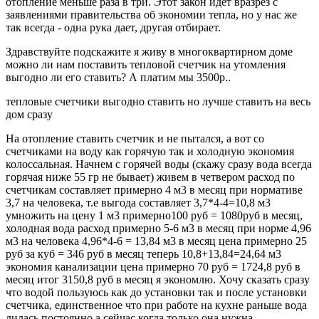
отопление меньше раза в три. Этот закон идет вразрез с
заявлениями правительства об экономии тепла, но у нас же
так всегда - одна рука дает, другая отбирает.
Здравствуйте подскажите я живу в многоквартирном доме
можно ли нам поставить тепловой счетчик на утомления
выгодно ли его ставить? А платим мы 3500р..
тепловые счетчики выгодно ставить но лучше ставить на весь
дом сразу
На отопление ставить счетчик и не пытался, а вот со
счетчиками на воду как горячую так и холодную экономия
колоссальная. Начнем с горячей воды (скажу сразу вода всегда
горячая ниже 55 гр не бывает) живем в четвером расход по
счетчикам составляет примерно 4 м3 в месяц при нормативе
3,7 на человека, т.е выгода составляет 3,7*4-4=10,8 м3
умножить на цену 1 м3 примерно100 руб = 1080руб в месяц,
холодная вода расход примерно 5-6 м3 в месяц при норме 4,96
м3 на человека 4,96*4-6 = 13,84 м3 в месяц цена примерно 25
руб за куб = 346 руб в месяц теперь 10,8+13,84=24,64 м3
экономия канализации цена примерно 70 руб = 1724,8 руб в
месяц итог 3150,8 руб в месяц я экономлю. Хочу сказать сразу
что водой пользуюсь как до установки так и после установки
счетчика, единственное что при работе на кухне раньше вода
лилась постоянно а сейчас когда только она нужна.