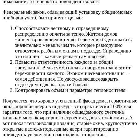
пожеланий, то теперь это повод действовать.
Федеральный закон, обязывающий установку общедомовых
приборов учета, был принят с целью:
Способствовать честному и справедливому
распределению оплаты за тепло. Жители домов
«инвестировавшие» в теплосбережение будут платить
значительно меньше, чем те, которые равнодушно
относятся к разбитым окнам в подъезде. Справедливо
это или нет – каждый решает сам для себя.
Повысить ответственность каждого за общий
«результат». Ведь сумма оплаты напрямую зависит от
бережливости каждого. Экономическая мотивация –
самая действенная. Не удосуживаешься закрыть
подъездную дверь – плати больше.
Контролировать объем и параметры теплоносителя.
Получается, что хорошо утепленный фасад дома, герметичные
окна, хорошие двери в подъезд – это практически 100%-ная
гарантия того, что при наличии общедомового счетчика
жильцам многоквартирного строения удастся сэкономить. А
вот плохая теплоизоляция здания, старые окна, круглосуточно
открытые настежь подъездные двери гарантированно
приведут к увеличению расходов на отопление.