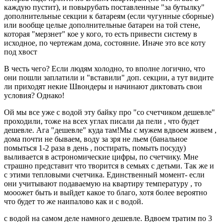
каждую пустит), и повырубать поставленные "за бутылку"
дополнительные секции к батареям (если чугунные сборные)
или вообще целые дополнительные батареи на той стене,
которая "мерзнет" кое у кого, то есть привести систему в
исходное, по чертежам дома, состояние. Иначе это все коту
под хвост
В честь чего? Если людям холодно, то вполне логично, что
они пошли заплатили и "вставили" доп. секции, а тут видите
ли приходят некие Швондеры и начинают диктовать свои
условия? Однако!
Ой мы все уже с водой эту байку про "со счетчиком дешевле"
проходили, тоже на всех углах писали да пели , что будет
дешевле. Ага "дешевле" куда там!Мы с мужем вдвоем живем ,
дома почти не бываем, воду за зря не льем (банальное
помыться 1-2 раза в день , постирать, помыть посуду)
выливается в астрономические цифры, по счетчику. Мне
страшно представит что творится в семьях с детьми. Так же и
с этими тепловыми счетчика. Единственный момент- если
они учитывают подаваемую на квартиру температуру , то
мооожет быть и выйдет какое то благо, хотя более вероятно
что будет то же наипалово как и с водой.
с водой на самом деле намного дешевле. Вдвоем тратим по 3