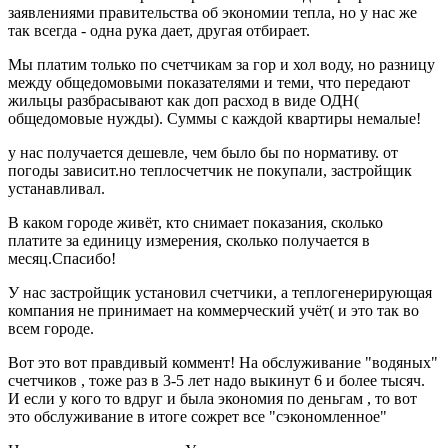
заявлениями правительства об экономии тепла, но у нас же
так всегда - одна рука дает, другая отбирает.
Мы платим только по счетчикам за гор и хол воду, но разницу
между общедомовыми показателями и теми, что передают
жильцы разбрасывают как доп расход в виде ОДН(
общедомовые нужды). Суммы с каждой квартиры немалые!
у нас получается дешевле, чем было бы по нормативу. от
погоды зависит.но теплосчетчик не покупали, застройщик
устанавливал.
В каком городе живёт, кто снимает показания, сколько
платите за единицу измерения, сколько получается в
месяц.Спасибо!
У нас застройщик установил счетчики, а теплогенерирующая
компания не принимает на коммерческий учёт( и это так во
всем городе.
Вот это вот правдивый коммент! На обслуживание "водяных"
счетчиков , тоже раз в 3-5 лет надо выкинут 6 и более тысяч.
И если у кого то вдруг и была экономия по деньгам , то вот
это обслуживание в итоге сожрет все "сэкономленное"