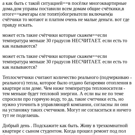
а как быть с такой ситуацией==в посёлке многоквартирные
дома.дом управы поставили всем домам общие счёткики,в
итоге==качегары еле топят(обогреватели включаем)а
счётчики то мотают и платим очень не малые деньги. вот где
правду искать.
может есть такие счётчики которые скажем==если
температура меньше 30 градусов НЕСЧИТАЕТ. если есть то
как называются?
может есть такие счётчики которые скажем==если
температура меньше 30 градусов НЕСЧИТАЕТ. если есть то
как называются?
Теплосчетчики считают количество реального (подчеркиваю -
реального) тепла, которое было отдано батареями отопления в
квартире или доме. Чем ниже температура теплоносителя -
тем меньше будет тепловой энергии. А если вы не по теме
спросили про горячую воду, то да, такие счетчики есть, но
нужно уточнить в управляющей компании, согласны ли они
на установку таких счетчиков. Могут не согласиться и ничего
тут не поделаешь.
Добрый день . Подскажите как быть. Живу в трехкомнатной
квартире с сыном студентом. Когда прошел ремонт под пол