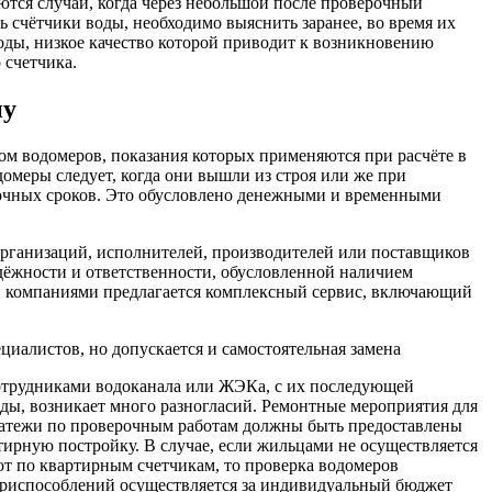
ются случаи, когда через небольшой после проверочный
ь счётчики воды, необходимо выяснить заранее, во время их
ды, низкое качество которой приводит к возникновению
 счетчика.
ну
м водомеров, показания которых применяются при расчёте в
домеры следует, когда они вышли из строя или же при
рочных сроков. Это обусловлено денежными и временными
рганизаций, исполнителей, производителей или поставщиков
дёжности и ответственности, обусловленной наличием
ми компаниями предлагается комплексный сервис, включающий
иалистов, но допускается и самостоятельная замена
трудниками водоканала или ЖЭКа, с их последующей
воды, возникает много разногласий. Ремонтные мероприятия для
платежи по проверочным работам должны быть предоставлены
ирную постройку. В случае, если жильцами не осуществляется
т по квартирным счетчикам, то проверка водомеров
 приспособлений осуществляется за индивидуальный бюджет