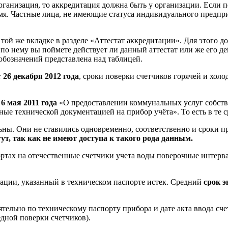
организация, то аккредитация должна быть у организации. Если
имя. Частные лица, не имеющие статуса индивидуального предпри
той же вкладке в разделе «Аттестат аккредитации». Для этого д
по нему вы поймете действует ли данный аттестат или же его д
обозначений представлена над таблицей.
 26 декабря 2012 года
, сроки поверки счетчиков горячей и хол
 6 мая 2011 года
«О предоставлении коммунальных услуг собст
ые технической документацией на прибор учёта». То есть в те с
ьны. Они не ставились одновременно, соответственно и сроки п
ут, так как не имеют доступа к такого рода данным.
ортах на отечественные счетчики учета воды поверочные интер
атации, указанный в техническом паспорте истек. Средний
срок 
ятельно по техническому паспорту прибора и дате акта ввода с
едной поверки счетчиков).