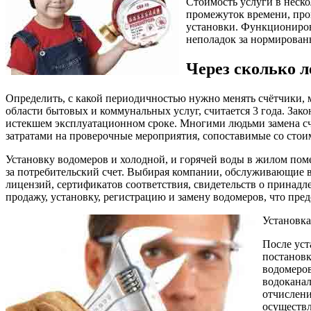
Стоимость услуги в неско
промежуток времени, прои
установки. Функциониров
неполадок за нормирован
Через сколько л
Определить, с какой периодичностью нужно менять счётчики,
области бытовых и коммунальных услуг, считается 3 года. Зак
истекшем эксплуатационном сроке. Многими людьми замена с
затратами на проверочные мероприятия, сопоставимые со стои
Установку водомеров и холодной, и горячей воды в жилом по
за потребительский счет. Выбирая компании, обслуживающие 
лицензий, сертификатов соответствия, свидетельств о прина
продажу, установку, регистрацию и замену водомеров, что пред
Установка
После ус
постановк
водомеров
водоканал
отчислени
осуществл