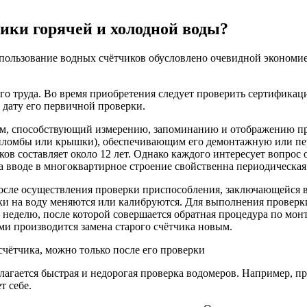
чики горячей и холодной воды?
Использование водных счётчиков обусловлено очевидной экономи
го труда. Во время приобретения следует проверить сертификац
 дату его первичной проверки.
м, способствующий измерению, запоминанию и отображению про
 пломбы или крышки), обеспечивающим его демонтажную или пе
в составляет около 12 лет. Однако каждого интересует вопрос о
 вводе в многоквартирное строение свойственна периодическая
осле осуществления проверки приспособления, заключающейся в
ки на воду меняются или калибруются. Для выполнения проверк
у неделю, после которой совершается обратная процедура по мо
 производится замена старого счётчика новым.
счётчика, можно только после его проверки
агается быстрая и недорогая проверка водомеров. Например, пр
т себе.