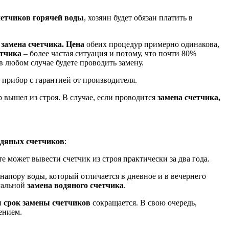
четчиков горячей воды
, хозяин будет обязан платить в
а
замена счетчика. Цена
обеих процедур примерно одинакова,
етчика
– более частая ситуация и потому, что почти 80%
 в любом случае будете проводить замену.
 прибор с гарантией от производителя.
р вышел из строя. В случае, если проводится
замена счетчика,
одяных счетчиков
:
е может вывести счетчик из строя практически за два года.
напору воды, который отличается в дневное и в вечернего
туальной
замена водяного счетчика
.
и
срок замены счетчиков
сокращается. В свою очередь,
ением.