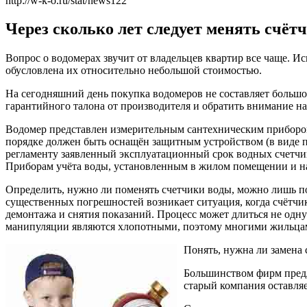
http://w-k-o.ru/stat/news122
Через сколько лет следует менять счёт
Вопрос о водомерах звучит от владельцев квартир все чаще. 
обусловлена их относительно небольшой стоимостью.
На сегодняшний день покупка водомеров не составляет большо
гарантийного талона от производителя и обратить внимание на
Водомер представлен измерительным сантехническим приборо
порядке должен быть оснащён защитным устройством (в виде
регламенту заявленный эксплуатационный срок водных счетчико
Приборам учёта воды, установленным в жилом помещении и на
Определить, нужно ли поменять счетчики воды, можно лишь п
существенных погрешностей возникает ситуация, когда счётчи
демонтажа и снятия показаний. Процесс может длиться не одн
манипуляции являются хлопотными, поэтому многими жильцами
Понять, нужна ли замена 
Большинством фирм предл
старый компания оставляе