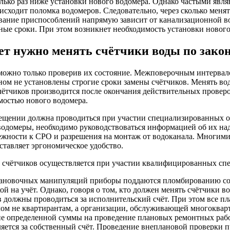
лько раз ниже установки нового водомера. Однако частыми явля
сходит поломка водомеров. Следовательно, через сколько менят
ание приспособлений напрямую зависит от канализационной во
ные сроки. При этом возникнет необходимость установки нового
ет нужно менять счётчики воды по зако
 можно только проверив их состояние. Межповерочным интервало
оном не установлены строгие сроки замены счётчиков. Менять во
чётчиков производится после окончания действительных прове
мостью нового водомера.
мещении должна проводиться при участии специализированных о
водомеры, необходимо руководствоваться информацией об их на
длежности к СРО и разрешения на монтаж от водоканала. Многи
ставляет эргономическое удобство.
 счётчиков осуществляется при участии квалифицированных спец
тановочных манипуляций приборы поддаются пломбированию со
ой на учёт. Однако, говоря о том, кто должен менять счётчики 
 должны проводиться за исполнительский счёт. При этом все 
ом не квартирантам, а организации, обслуживающей многокварт
е определенной суммы на проведение плановых ремонтных рабо
яется за собственный счёт. Проведение внеплановой проверки