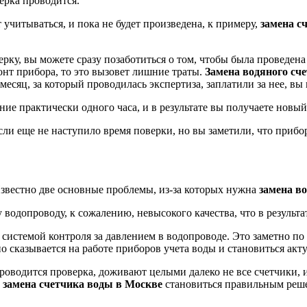
верка проводится.
учитываться, и пока не будет произведена, к примеру,
замена с
ерку, вы можете сразу позаботиться о том, чтобы была проведен
онт прибора, то это вызовет лишние траты.
Замена водяного сч
месяц, за который проводилась экспертиза, заплатили за нее, вы
ние практически одного часа, и в результате вы получаете новый
сли еще не наступило время поверки, но вы заметили, что прибо
 Известно две основные проблемы, из-за которых нужна
замена в
водопроводу, к сожалению, невысокого качества, что в результат
системой контроля за давлением в водопроводе. Это заметно по 
о сказывается на работе приборов учета воды и становиться ак
 проводится проверка, доживают целыми далеко не все счетчики, 
е
замена счетчика воды в Москве
становиться правильным реш