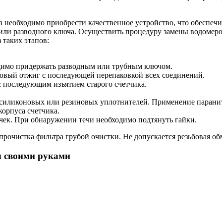
а необходимо приобрести качественное устройство, что обеспеч
или разводного ключа. Осуществить процедуру замены водомеро
з таких этапов:
ходимо придержать разводным или трубным ключом.
зовый отжиг с последующей перепаковкой всех соединений.
с последующим изъятием старого счетчика.
 силиконовых или резиновых уплотнителей. Применение паранит
орпуса счетчика.
чек. При обнаружении течи необходимо подтянуть гайки.
очистка фильтра грубой очистки. Не допускается резьбовая об
ы своими руками