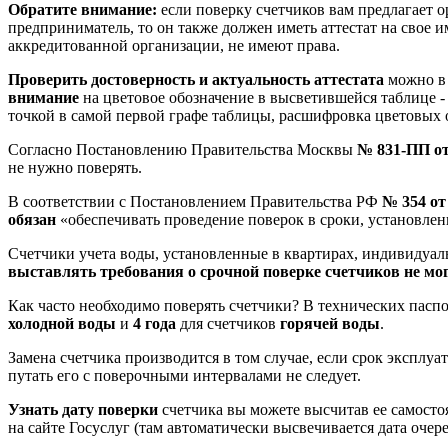
Обратите внимание:
если поверку счетчиков вам предлагает 
предприниматель, то он также должен иметь аттестат на свое 
аккредитованной организации, не имеют права.
Проверить достоверность
и актуальность
аттестата
можно в 
внимание
на цветовое обозначение в высветившейся таблице - 
точкой в самой первой графе таблицы, расшифровка цветовых 
Согласно Постановлению Правительства Москвы
№ 831-ПП от
не нужно поверять.
В соответствии с Постановлением Правительства РФ
№ 354
от
обязан
«обеспечивать проведение поверок в сроки, установленн
Счетчики учета воды, установленные в квартирах, индивидуал
выставлять требования о срочной поверке счетчиков не мог
Как часто необходимо поверять счетчики? В технических пасп
холодной воды
и
4 года
для счетчиков
горячей воды
.
Замена счетчика производится в том случае, если срок эксплу
путать его с поверочными интервалами не следует.
Узнать дату поверки
счетчика вы можете высчитав ее самосто
на сайте Госуслуг (там автоматически высвечивается дата очер