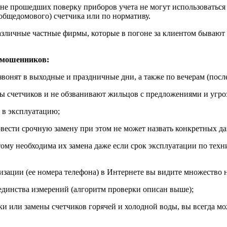
е прошедших поверку приборов учета не могут использоваться д
(общедомового) счетчика или по нормативу.
зличные частные фирмы, которые в погоне за клиентом бывают 
й мошенников:
вонят в выходные и праздничные дни, а также по вечерам (после
ы счетчиков и не обзванивают жильцов с предложениями и угро
а в эксплуатацию;
овести срочную замену при этом не может назвать конкретных д
тому необходима их замена даже если срок эксплуатации по техн
зации (ее номера телефона) в Интернете вы видите множество 
 единства измерений (алгоритм проверки описан выше);
 или замены счетчиков горячей и холодной воды, вы всегда може