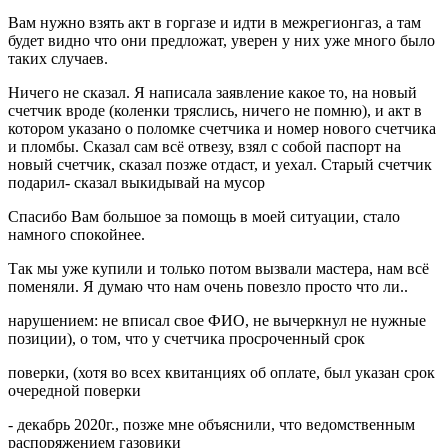
Вам нужно взять акт в горгазе и идти в межрегионгаз, а там
будет видно что они предложат, уверен у них уже много было
таких случаев.
Ничего не сказал. Я написала заявление какое то, на новый
счетчик вроде (коленки тряслись, ничего не помню), и акт в
котором указано о поломке счетчика и номер нового счетчика
и пломбы. Сказал сам всё отвезу, взял с собой паспорт на
новый счетчик, сказал позже отдаст, и уехал. Старый счетчик
подарил- сказал выкидывай на мусор
Спасибо Вам большое за помощь в моей ситуации, стало
намного спокойнее.
Так мы уже купили и только потом вызвали мастера, нам всё
поменяли. Я думаю что нам очень повезло просто что ли..
нарушением: не вписал свое ФИО, не вычеркнул не нужные
позиции), о том, что у счетчика просроченный срок
поверки, (хотя во всех квитанциях об оплате, был указан срок
очередной поверки
- декабрь 2020г., позже мне объяснили, что ведомственным
распоряжением газовики