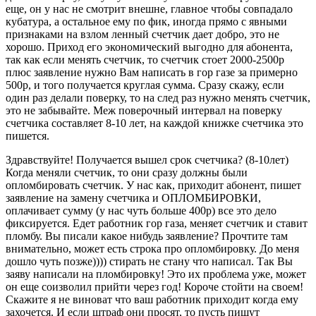
еще, он у нас не смотрит внешне, главное чтобы совпадало
кубатура, а остальное ему по фик, иногда прямо с явными
признаками на взлом ленный счетчик дает добро, это не
хорошо. Приход его экономический выгодно для абонента,
так как если менять счетчик, то счетчик стоет 2000-2500р
плюс заявление нужно Вам написать в гор газе за примерно
500р, и того получается круглая сумма. Сразу скажу, если
один раз делали поверку, то на след раз нужно менять счетчик,
это не забывайте. Меж поверочный интервал на поверку
счетчика составляет 8-10 лет, на каждой книжке счетчика это
пишется.
Здравствуйте! Получается вышел срок счетчика? (8-10лет)
Когда меняли счетчик, то они сразу должны были
опломбировать счетчик. У нас как, приходит абонент, пишет
заявление на замену счетчика и ОПЛОМБИРОВКИ,
оплачивает сумму (у нас чуть больше 400р) все это дело
фиксируется. Едет работник гор газа, меняет счетчик и ставит
пломбу. Вы писали какое нибудь заявление? Прочтите там
внимательно, может есть строка про опломбировку. До меня
дошло чуть позже)))) стирать не стану что написал. Так Вы
заяву написали на пломбировку! Это их проблема уже, может
он еще соизволил прийти через год! Короче стойти на своем!
Скажите я не виноват что ваш работник приходит когда ему
захочется. И если штраф они просят, то пусть пишут