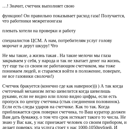
…! Значит, счетчик выполняет свою
функцию! Он правильно показывает расход газа! Получается,
что работники межрегионгаза
плевать хотели на проверки и работу
специалистов ЦСМ. А нам, потребителям услуг голову
морочат и дерут шкуру! Что
Не мы такие, а жизнь такая . На такие мелочи мы глаза
закрываем у себя, у народа и так не хватает денег на жизнь,
тут еще ты со своим не работающим счетчиком, мы тоже
понимаем людей, и стараемся войти в положение, поверьте,
не все газовики сволочи!)
Счетчик бракуется (конечно где как наверное))) ) А так когда
счеточный механизм легко шевелится когда шевелишь
руками, если не видно или плохо видно цифры, если есть
пропуск по центру счетчика (стык соединения половинок).
Если есть следы ударов на счетчике. Как то так. Когда
приближается срок поверки счетчика, то Ваш куратор должен
Вам дать бумажку, о том что срок истекает такого то числа. Не
знаю у Вас как, у нас приезжает человек со своим прибором, и
делает поверку, эта услуга стоет у нас 1000-1050рублей. И