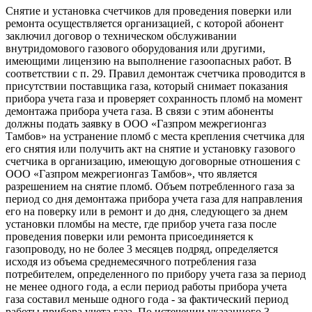
Снятие и установка счетчиков для проведения поверки или
ремонта осуществляется организацией, с которой абонент
заключил договор о техническом обслуживании
внутридомового газового оборудования или другими,
имеющими лицензию на выполнение газоопасных работ. В
соответствии с п. 29. Правил демонтаж счетчика проводится в
присутствии поставщика газа, который снимает показания
прибора учета газа и проверяет сохранность пломб на момент
демонтажа прибора учета газа. В связи с этим абоненты
должны подать заявку в ООО «Газпром межрегионгаз
Тамбов» на устранение пломб с места крепления счетчика для
его снятия или получить акт на снятие и установку газового
счетчика в организацию, имеющую договорные отношения с
ООО «Газпром межрегионгаз Тамбов», что является
разрешением на снятие пломб. Объем потребленного газа за
период со дня демонтажа прибора учета газа для направления
его на поверку или в ремонт и до дня, следующего за днем
установки пломбы на месте, где прибор учета газа после
проведения поверки или ремонта присоединяется к
газопроводу, но не более 3 месяцев подряд, определяется
исходя из объема среднемесячного потребления газа
потребителем, определенного по прибору учета газа за период
не менее одного года, а если период работы прибора учета
газа составил меньше одного года - за фактический период
работы прибора учета газа. По истечении указанного 3-