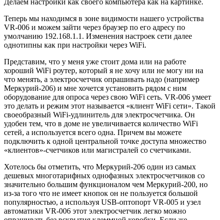
Делаем настройки как своего компьютера как на картинке.
Теперь мы находимся в зоне видимости нашего устройства
VR-006 и можем зайти через браузер по его адресу по
умолчанию 192.168.1.1. Изменения настроек сети далее
однотипны как при настройки через WiFi.
Представим, что у меня уже стоит дома или на работе
хороший WiFi роутер, который я не хочу или не могу ни на
что менять, а электросчетчик опрашивать надо (например
Меркурий-206) и мне хочется установить рядом с ним
оборудование для опроса через свою WiFi сеть. VR-006 умеет
это делать и режим этот называется «клиент WiFi сети». Такой
своеобразный WiFi-удлинитель для электросчетчика. Он
удобен тем, что в доме не увеличивается количество WiFi
сетей, а используется всего одна. Причем вы можете
подключить к одной центральной точке доступа множество
«клиентов»-счетчиков или магистралей со счетчиками.
Хотелось бы отметить, что Меркурий-206 один из самых
дешевых многотарифных однофазных электросчетчиков со
значительно большим функционалом чем Меркурий-200, но
из-за того что не имеет кнопок он не пользуется большой
популярностью, а используя USB-оптопорт VR-005 и узел
автоматики VR-006 этот электросчетчик легко можно
опрашивать без вскрытия клеммной коробки. Если же