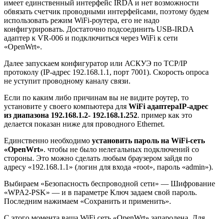
имеет единственный интерфейс IRDA и нет возможности
обвязать счетчик проводными интерфейсами, поэтому будем
использовать режим WiFi-роутера, его не надо
конфигурировать. Достаточно подсоединить USB-IRDA
адаптер к VR-006 и подключиться через WiFi к сети
«OpenWrt».
Далее запускаем конфигуратор или АСКУЭ по TCP/IP
протоколу (IP-адрес 192.168.1.1, порт 7001). Скорость опроса
не уступит проводному каналу связи.
Если по каким либо причинам вы не видите роутер, то
установите у своего компьютера для
WiFi адаптера
IP-адрес
из диапазона 192.168.1.2- 192.168.1.252
. пример как это
делается показан ниже для проводного Ethernet.
Единственно необходимо
установить пароль на WiFi-сеть
«OpenWrt»
. чтобы не было нелегальных подключений со
стороны. Это можно сделать любым браузером зайдя по
адресу «192.168.1.1» (логин для входа «root», пароль «admin»).
Выбираем «Безопасность беспроводной сети» — Шифрование
«WPA2-PSK» — и в параметре Ключ задаем свой пароль.
Последним нажимаем «Сохранить и применить».
C этого момента ваша WiFi сеть «OpenWrt» запаролена. Для