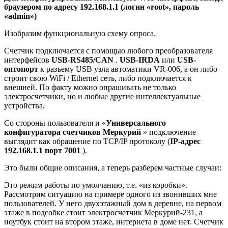
браузером по адресу 192.168.1.1 (логин «root», пароль
«admin»)
Изобразим функциональную схему опроса.
Счетчик подключается с помощью любого преобразователя
интерфейсов
USB-RS485/CAN
.
USB-IRDA
или
USB-
оптопорт
к разъему USB узла автоматики VR-006, а он либо
строит свою WiFi / Ethernet сеть, либо подключается к
внешней. По факту можно опрашивать не только
электросчетчики, но и любые другие интеллектуальные
устройства.
Со стороны пользователя и «
Универсального
конфигуратора счетчиков Меркурий
» подключение
выглядит как обращение по TCP/IP протоколу (
IP-адрес
192.168.1.1 порт 7001
).
Это были общие описания, а теперь разберем частные случаи:
Это режим работы по умолчанию, т.е. «из коробки».
Рассмотрим ситуацию на примере одного из звонивших мне
пользователей. У него двухэтажный дом в деревне, на первом
этаже в подсобке стоит электросчетчик Меркурий-231, а
ноутбук стоит на втором этаже, интернета в доме нет. Счетчик