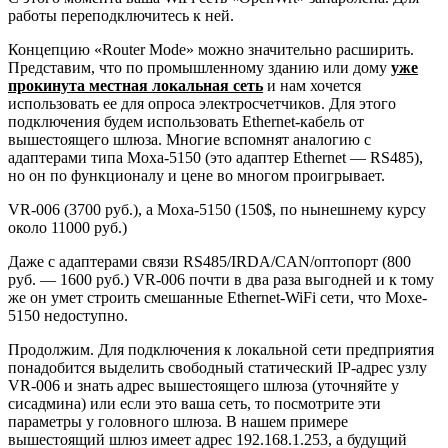
работы переподключитесь к ней.
Концепцию «Router Mode» можно значительно расширить.
Представим, что по промышленному зданию или дому
уже
прокинута местная локальная сеть
и нам хочется
использовать ее для опроса электросчетчиков. Для этого
подключения будем использовать Ethernet-кабель от
вышестоящего шлюза. Многие вспомнят аналогию с
адаптерами типа Moxa-5150 (это адаптер Ethernet — RS485),
но он по функционалу и цене во многом проигрывает.
VR-006 (3700 руб.), а Moxa-5150 (150$, по нынешнему курсу
около 11000 руб.)
Даже с адаптерами связи RS485/IRDA/CAN/оптопорт (800
руб. — 1600 руб.) VR-006 почти в два раза выгодней и к тому
же он умет строить смешанные Ethernet-WiFi сети, что Moxe-
5150 недоступно.
Продолжим. Для подключения к локальной сети предприятия
понадобится выделить свободный статический IP-адрес узлу
VR-006 и знать адрес вышестоящего шлюза (уточняйте у
сисадмина) или если это ваша сеть, то посмотрите эти
параметры у головного шлюза. В нашем примере
вышестоящий шлюз имеет адрес 192.168.1.253, а будущий