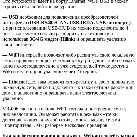
Это устройство имеет на борту Ethernet, WiFi, USB и может
строить сети любой конфигурации.
— USB
необходим для подключения преобразователей
интерфейса
(USB-RS485/CAN. USB-IRDA. USB-оптопорт )
.
а при использовании USB-HUB их можно подключить до 4
шт. Также можно сильно расширить эту технологию
использовав
3G/4G модем (Hilink)
и опрашивать удаленно
свои счетчики.
— WiFi
интерфейс позволяет либо раскинуть свою локальную
сеть и проводить опрос счетчиков внутри здания, либо создать
клиентское подключение к уже существущей точке доступа
WiFi и вести опрос удаленно через Интернет.
— Ethernet
дает нам возможность раскинуть свою проводную
локальную сеть, либо подключится к такой сети на работе или
дома и аналогично опрашивать наши электросчетчики
удаленно.
VR-006 сделан на основе WiFi роутера и построение сети у
них аналогично. Он может работать в режимах «точки
доступа», «клиента чужой сети», «моста» между сетями,
«повторителя». Мы разберем несколько примеров.
Для конфигурирования используют Web-интерфейс, заходя