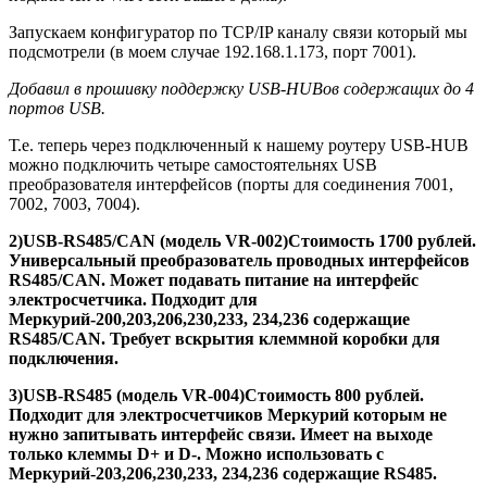
Запускаем конфигуратор по TCP/IP каналу связи который мы
подсмотрели (в моем случае 192.168.1.173, порт 7001).
Добавил в прошивку поддержку USB-HUBов содержащих до 4
портов USB.
Т.е. теперь через подключенный к нашему роутеру USB-HUB
можно подключить четыре самостоятельнях USB
преобразователя интерфейсов (порты для соединения 7001,
7002, 7003, 7004).
2)
USB-RS485/CAN (модель VR-002)
Стоимость 1700 рублей.
Универсальный преобразователь проводных интерфейсов
RS485/CAN. Может подавать питание на интерфейс
электросчетчика. Подходит для
Меркурий-
200,203,206,230,233, 234,236 содержащие
RS485/CAN. Требует вскрытия клеммной коробки для
подключения.
3)
USB-RS485 (модель VR-004)
Стоимость 800 рублей.
Подходит для электросчетчиков Меркурий которым не
нужно запитывать интерфейс связи. Имеет на выходе
только клеммы D+ и D-. Можно использовать с
Меркурий-
203,206,230,233, 234,236 содержащие RS485.