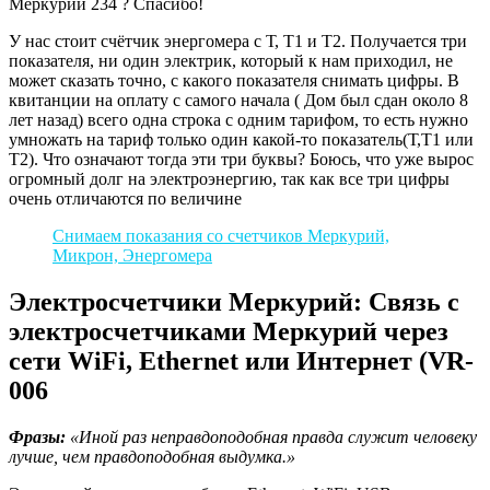
Меркурий 234 ? Спасибо!
У нас стоит счётчик энергомера с Т, Т1 и Т2. Получается три
показателя, ни один электрик, который к нам приходил, не
может сказать точно, с какого показателя снимать цифры. В
квитанции на оплату с самого начала ( Дом был сдан около 8
лет назад) всего одна строка с одним тарифом, то есть нужно
умножать на тариф только один какой-то показатель(Т,Т1 или
Т2). Что означают тогда эти три буквы? Боюсь, что уже вырос
огромный долг на электроэнергию, так как все три цифры
очень отличаются по величине
Снимаем показания со счетчиков Меркурий,
Микрон, Энергомера
Электросчетчики Меркурий: Связь с
электросчетчиками Меркурий через
сети WiFi, Ethernet или Интернет (VR-
006
Фразы:
«Иной раз неправдоподобная правда служит человеку
лучше, чем правдоподобная выдумка.»