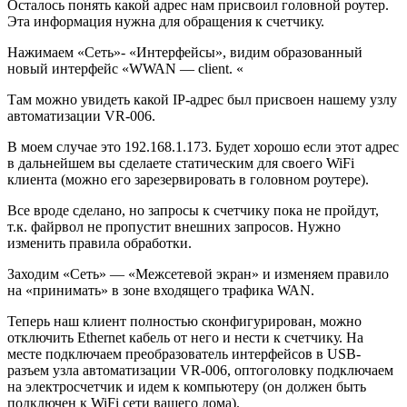
Осталось понять какой адрес нам присвоил головной роутер.
Эта информация нужна для обращения к счетчику.
Нажимаем «Сеть»- «Интерфейсы», видим образованный
новый интерфейс «WWAN — client. «
Там можно увидеть какой IP-адрес был присвоен нашему узлу
автоматизации VR-006.
В моем случае это 192.168.1.173. Будет хорошо если этот адрес
в дальнейшем вы сделаете статическим для своего WiFi
клиента (можно его зарезервировать в головном роутере).
Все вроде сделано, но запросы к счетчику пока не пройдут,
т.к. файрвол не пропустит внешних запросов. Нужно
изменить правила обработки.
Заходим «Сеть» — «Межсетевой экран» и изменяем правило
на «принимать» в зоне входящего трафика WAN.
Теперь наш клиент полностью сконфигурирован, можно
отключить Ethernet кабель от него и нести к счетчику. На
месте подключаем преобразователь интерфейсов в USB-
разъем узла автоматизации VR-006, оптоголовку подключаем
на электросчетчик и идем к компьютеру (он должен быть
подключен к WiFi сети вашего дома).