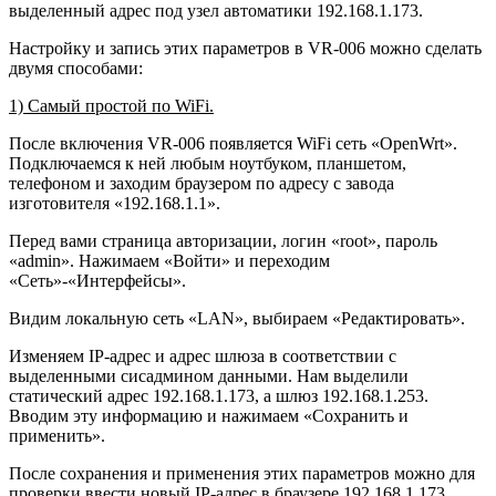
выделенный адрес под узел автоматики 192.168.1.173.
Настройку и запись этих параметров в VR-006 можно сделать
двумя способами:
1) Самый простой по WiFi.
После включения VR-006 появляется WiFi сеть «OpenWrt».
Подключаемся к ней любым ноутбуком, планшетом,
телефоном и заходим браузером по адресу с завода
изготовителя «192.168.1.1».
Перед вами страница авторизации, логин «root», пароль
«admin». Нажимаем «Войти» и переходим
«Сеть»-«Интерфейсы».
Видим локальную сеть «LAN», выбираем «Редактировать».
Изменяем IP-адрес и адрес шлюза в соответствии с
выделенными сисадмином данными. Нам выделили
статический адрес 192.168.1.173, а шлюз 192.168.1.253.
Вводим эту информацию и нажимаем «Сохранить и
применить».
После сохранения и применения этих параметров можно для
проверки ввести новый IP-адрес в браузере 192.168.1.173,