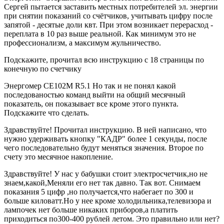
Сергей пытается заставить местных потребителей эл. энергии
при снятии показаний со счётчиков, учитывать цифру после
запятой - десятые доли квт. При этом возникает перерасход -
переплата в 10 раз выше реальной. Как минимум это не
профессионализм, а максимум жульничество.
Подскажите, прочитал всю инструкцию с 18 страницы по
конечную по счетчику
Энергомер СЕ102М R5.1 Но так и не понял какой
последованостью команд выйти на общий месячный
показатель, он показывает все кроме этого пункта.
Подскажите что сделать.
Здравствуйте! Прочитал инструкцию. В ней написано, что
нужно удерживать кнопку "КАДР" более 1 секунды, после
чего последовательно будут меняться значения. Второе по
счету это месячное накопление.
Здравствуйте! У нас у бабушки стоит электросчетчик,но не
знаем,какой,Меняли его нет так давно. Так вот. Снимаем
показания 5 цифр ,но получается,что набегает по 300 и
больше киловатт.Но у нее кроме холодильника,телевизора и
лампочек нет больше никаких приборов,а платить
приходиться по300-400 рублей летом. Это правильно или нет?