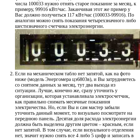
числа 100033 нужно отнять старое показание за месяц, к
примеру, 99916 кВт/час. Заканчивая этот же пример у
Вас должно получиться 117 кВт/час (100033-99916). По
аналогии можно снять показания четырехзначного либо
шестизначного счетчика электроэнергии.
Если на механическом табло нет запятой, как на фото
ниже (модель Энергомера цэ6803в), и Вы затрудняетесь
со снятием данных за месяц, тут два выхода из
ситуации. Лучше, конечно же, сразу уточнить у
организации, которая устанавливала электросчетчик,
как правильно снимать месячные показания
электричества. Но, если Вы и сам мастер забыли
уточнить данный момент, то визуально посмотрите на
переднюю панель. Десятая доля расхода электроэнергии
должна быть выделена другим цветом – красным, если
нет запятой. В том случае, если визуального отделения
нет, значит нужно снять все 4 либо 5 цифр и записать в