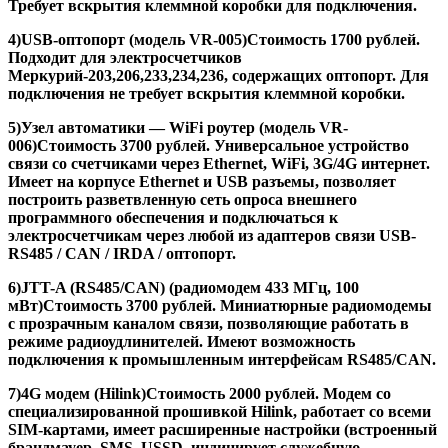
Требует вскрытия клеммной коробки для подключения.
4)
USB-оптопорт (модель VR-005)
Стоимость 1700 рублей.
Подходит для электросчетчиков
Меркурий-203,206,233,234,236
, содержащих оптопорт. Для
подключения не требует вскрытия клеммной коробки.
5)
Узел автоматики — WiFi роутер (модель VR-
006)
Стоимость 3700 рублей. Универсальное устройство
связи со счетчиками через Ethernet, WiFi, 3G/4G интернет.
Имеет на корпусе Ethernet и USB разъемы, позволяет
построить разветвленную сеть опроса внешнего
программного обеспечения и подключаться к
электросчетчикам через любой из адаптеров связи USB-
RS485 / CAN / IRDA / оптопорт.
6)
JTT-A (RS485/CAN) (радиомодем 433 МГц, 100
мВт)
Стоимость 3700 рублей. Миниатюрные радиомодемы
с прозрачным каналом связи, позволяющие работать в
режиме радиоудлинителей. Имеют возможность
подключения к промышленным интерфейсам RS485/CAN.
7)
4G модем (Hilink)
Стоимость 2000 рублей. Модем со
специализированной прошивкой Hilink, работает со всеми
SIM-картами, имеет расширенные настройки (встроенный
брандмауер, SMS, USSD, индицирует служебную