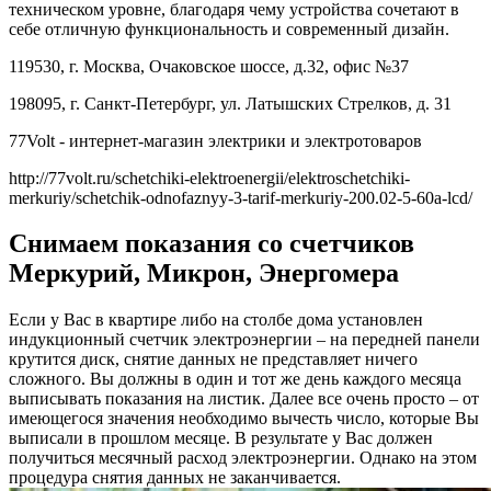
техническом уровне, благодаря чему устройства сочетают в
себе отличную функциональность и современный дизайн.
119530, г. Москва, Очаковское шоссе, д.32, офис №37
198095, г. Санкт-Петербург, ул. Латышских Стрелков, д. 31
77Volt - интернет-магазин электрики и электротоваров
http://77volt.ru/schetchiki-elektroenergii/elektroschetchiki-
merkuriy/schetchik-odnofaznyy-3-tarif-merkuriy-200.02-5-60a-lcd/
Снимаем показания со счетчиков
Меркурий, Микрон, Энергомера
Если у Вас в квартире либо на столбе дома установлен
индукционный счетчик электроэнергии – на передней панели
крутится диск, снятие данных не представляет ничего
сложного. Вы должны в один и тот же день каждого месяца
выписывать показания на листик. Далее все очень просто – от
имеющегося значения необходимо вычесть число, которые Вы
выписали в прошлом месяце. В результате у Вас должен
получиться месячный расход электроэнергии. Однако на этом
процедура снятия данных не заканчивается.