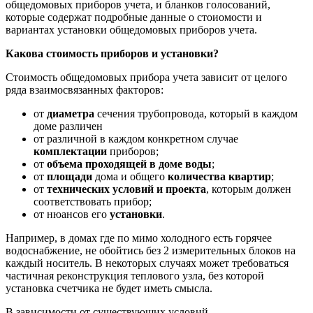
общедомовых приборов учета, и бланков голосований,
которые содержат подробные данные о стоиомости и
вариантах установки общедомовых приборов учета.
Какова стоимость приборов и установки?
Стоимость общедомовых прибора учета зависит от целого
ряда взаимосвязанных факторов:
от
диаметра
сечения трубопровода, который в каждом
доме различен
от различной в каждом конкретном случае
комплектации
приборов;
от
объема проходящей в доме воды
;
от
площади
дома и общего
количества квартир
;
от
технических условий и проекта
, которым должен
соответствовать прибор;
от нюансов его
установки
.
Например, в домах где по мимо холодного есть горячее
водоснабжение, не обойтись без 2 измерительных блоков на
каждый носитель. В некоторых случаях может требоваться
частичная реконструкция теплового узла, без которой
установка счетчика не будет иметь смысла.
В зависимости от существующих условий