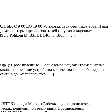
НЫХ С 9-00 ДО 19-00 Установка двух счетчиков воды Наша
одомеров ,термопреобразователей и пусконаладочными
US Polikom M, ВЗЛЕТ, ВКТ-5, ВКТ-7, […]
и др. ("Промышленные", "общедомовые") электромагнитные
ывода на внешние устройства количества тепловой энергии
еменно до 3-х теплосистем […]
ва (ДТЭХ) города Москвы Рабочая группа по подготовке
нических решений при реализации Постановления