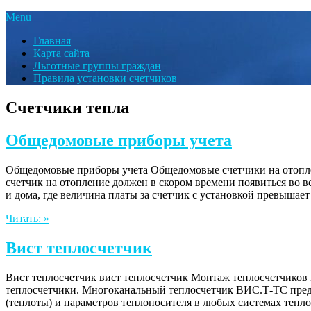
Menu
Главная
Карта сайта
Льготные группы граждан
Правила установки счетчиков
Счетчики тепла
Общедомовые приборы учета
Общедомовые приборы учета Общедомовые счетчики на отопле
счетчик на отопление должен в скором времени появиться во в
и дома, где величина платы за счетчик с установкой превышае
Читать: »
Вист теплосчетчик
Вист теплосчетчик вист теплосчетчик Монтаж теплосчетчико
теплосчетчики. Многоканальный теплосчетчик ВИС.Т-ТС предн
(теплоты) и параметров теплоносителя в любых системах тепл