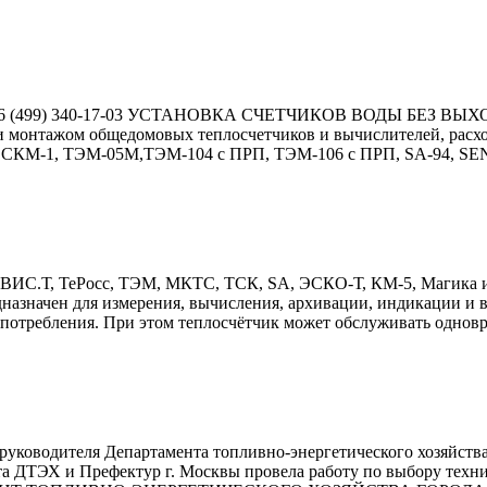
69-16 (499) 340-17-03 УСТАНОВКА СЧЕТЧИКОВ ВОДЫ БЕЗ ВЫХОД
и монтажом общедомовых теплосчетчиков и вычислителей, расх
СКМ-1, ТЭМ-05М,ТЭМ-104 с ПРП, ТЭМ-106 с ПРП, SA-94, SENS
в ВИС.Т, ТеРосс, ТЭМ, МКТС, ТСК, SA, ЭСКО-Т, КМ-5, Магика 
азначен для измерения, вычисления, архивации, индикации и в
опотребления. При этом теплосчётчик может обслуживать одновр
м руководителя Департамента топливно-энергетического хозяйст
ета ДТЭХ и Префектур г. Москвы провела работу по выбору тех