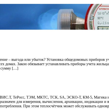
ние – выгода или убыток? Установка общедомовых приборов у
сех домах. Закон обязывает устанавливать приборы учета жильц
т сумму […]
в ВИС.Т, ТеРосс, ТЭМ, МКТС, ТСК, SA, ЭСКО-Т, КМ-5, Магика 
азначен для измерения, вычисления, архивации, индикации и в
опотребления. При этом теплосчётчик может обслуживать одновр