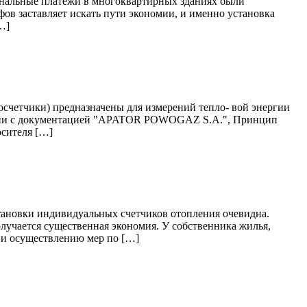
унальные платежи в многоквартирных зданиях были
ов заставляет искать пути экономии, и именно установка
…]
счетчики) предназначены для измерений тепло- вой энергии
тствии с документацией "APATOR POWOGAZ S.A.", Принцип
осителя […]
тановки индивидуальных счетчиков отопления очевидна.
олучается существенная экономия. У собственника жилья,
 и осуществлению мер по […]