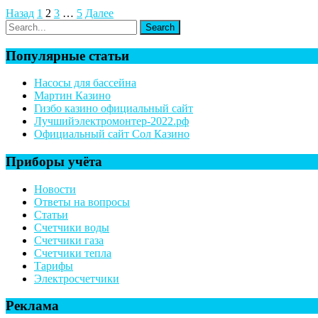
Назад
1
2
3
…
5
Далее
Популярные статьи
Насосы для бассейна
Мартин Казино
Гизбо казино официальный сайт
Лучшийэлектромонтер-2022.рф
Официальный сайт Сол Казино
Приборы учёта
Новости
Ответы на вопросы
Статьи
Счетчики воды
Счетчики газа
Счетчики тепла
Тарифы
Электросчетчики
Реклама