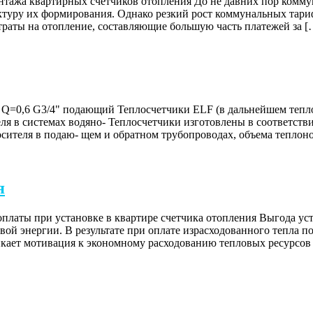
онтажа квартирных счетчиков отопления До не давних пор комм
туру их формирования. Однако резкий рост коммунальных тариф
траты на отопление, составляющие большую часть платежей за [
 Q=0,6 G3/4" подающий Теплосчетчики ELF (в дальнейшем тепло
ителя в системах водяно- Теплосчетчики изготовлены в соотве
осителя в подаю- щем и обратном трубопроводах, объема теплон
я
платы при установке в квартире счетчика отопления Выгода ус
ой энергии. В результате при оплате израсходованного тепла п
кает мотивация к экономному расходованию тепловых ресурсов