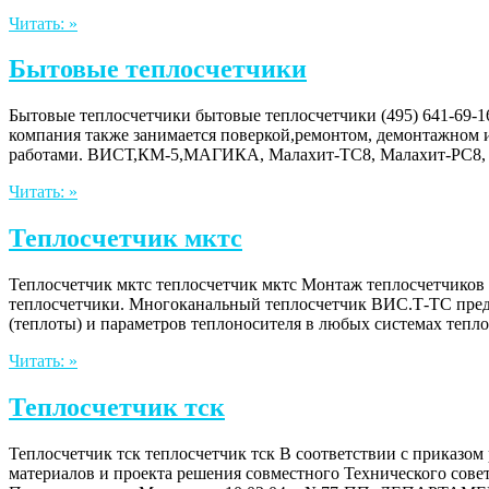
Читать: »
Бытовые теплосчетчики
Бытовые теплосчетчики бытовые теплосчетчики (495) 641-
компания также занимается поверкой,ремонтом, демонтажном 
работами. ВИСТ,КМ-5,МАГИКА, Малахит-ТС8, Малахит-РС8, 
Читать: »
Теплосчетчик мктс
Теплосчетчик мктс теплосчетчик мктс Монтаж теплосчетчико
теплосчетчики. Многоканальный теплосчетчик ВИС.Т-ТС предн
(теплоты) и параметров теплоносителя в любых системах тепл
Читать: »
Теплосчетчик тск
Теплосчетчик тск теплосчетчик тск В соответствии с приказо
материалов и проекта решения совместного Технического сов