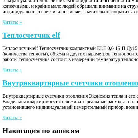
Ультразвуковой теплосчетчик Разновидности и особенности м
копеечными, и крайне мало людей обращали внимание на струк
индивидуального счетчика позволяет значительно сократить за
Читать: »
Теплосчетчик elf
Теплосчетчик elf Теплосчетчик компактный ELF-0,6-15-П Ду15
(количества теплоты), объема и других параметров теплонос
работы теплосчетчика состоит в измерении температур теплон
Читать: »
Внутриквартирные счетчики отоплени
Внутриквартирные счетчики отопления Экономия тепла и его о
Владельцы квартир могут отслеживать реальные расходы теплов
установившего индивидуальный измерительный прибор, возни
Читать: »
Навигация по записям