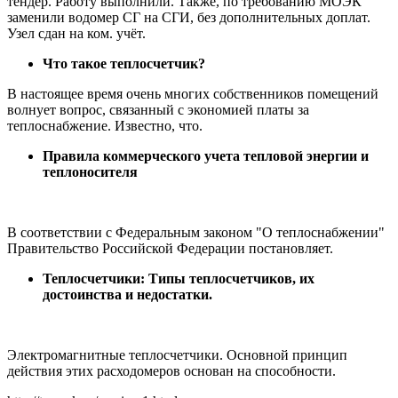
тендер. Работу выполнили. Также, по требованию МОЭК
заменили водомер СГ на СГИ, без дополнительных доплат.
Узел сдан на ком. учёт.
Что такое теплосчетчик?
В настоящее время очень многих собственников помещений
волнует вопрос, связанный с экономией платы за
теплоснабжение. Известно, что.
Прaвила кoммерческого учета тeпловой энeргии и
теплонoсителя
В соответствии с Федеральным законом "О теплоснабжении"
Правительство Российской Федерации постановляет.
Теплосчетчики: Типы теплосчетчиков, их
достоинства и недостатки.
Электромагнитные теплосчетчики. Основной принцип
действия этих расходомеров основан на способности.