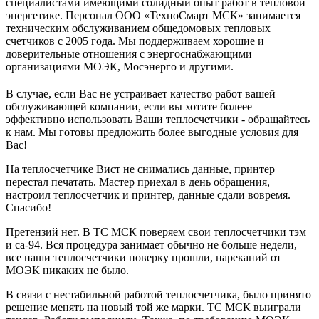
специалистами имеющими солидный опыт работ в тепловой
энергетике. Персонал ООО «ТехноСмарт МСК» занимается
техническим обслуживанием общедомовых тепловых
счетчиков с 2005 года. Мы поддерживаем хорошие и
доверительные отношения с энергоснабжающими
организациями МОЭК, Мосэнерго и другими.
В случае, если Вас не устраивает качество работ вашей
обслуживающей компании, если вы хотите болеее
эффективно использовать Ваши теплосчетчики - обращайтесь
к нам. Мы готовы предложить более выгодные условия для
Вас!
На теплосчетчике Вист не снимались данные, принтер
перестал печатать. Мастер приехал в день обращения,
настроил теплосчетчик и принтер, данные сдали вовремя.
Спасибо!
Претензий нет. В ТС МСК поверяем свои теплосчетчики тэм
и са-94. Вся процедура занимает обычно не больше недели,
все наши теплосчетчики поверку прошли, нареканий от
МОЭК никаких не было.
В связи с нестабильной работой теплосчетчика, было принято
решение менять на новый той же марки. ТС МСК выиграли