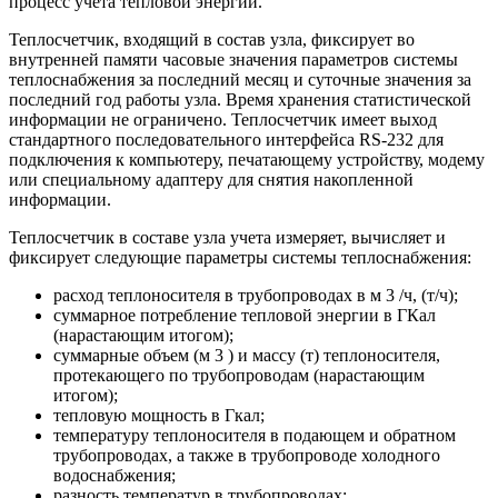
процесс учета тепловой энергии.
Теплосчетчик, входящий в состав узла, фиксирует во
внутренней памяти часовые значения параметров системы
теплоснабжения за последний месяц и суточные значения за
последний год работы узла. Время хранения статистической
информации не ограничено. Теплосчетчик имеет выход
стандартного последовательного интерфейса RS-232 для
подключения к компьютеру, печатающему устройству, модему
или специальному адаптеру для снятия накопленной
информации.
Теплосчетчик в составе узла учета измеряет, вычисляет и
фиксирует следующие параметры системы теплоснабжения:
расход теплоносителя в трубопроводах в м 3 /ч, (т/ч);
суммарное потребление тепловой энергии в ГКал
(нарастающим итогом);
суммарные объем (м 3 ) и массу (т) теплоносителя,
протекающего по трубопроводам (нарастающим
итогом);
тепловую мощность в Гкал;
температуру теплоносителя в подающем и обратном
трубопроводах, а также в трубопроводе холодного
водоснабжения;
разность температур в трубопроводах;