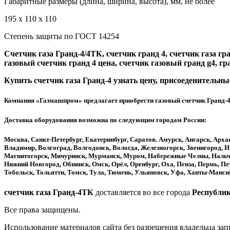
Габаритные размеры (длина, ширина, высота), мм, не более
195 х 110 х 110
Степень защиты по ГОСТ 14254
Счетчик газа Гранд-4/4ТК, счетчик гранд 4, счетчик газа гра
газовый счетчик гранд 4 цена, счетчик газовый гранд g4, гра
Купить
счетчик газа
Гранд-4
узнать цену, присоеденительн
Компания «
Газмашпром
» предлагает приобрести
газовый счетчик Гранд-
Доставка оборудования возможна по следующим городам России:
Москва, Санкт-Петербург, Екатеринбург, Саратов. Амурск, Ангарск, Арха
Владимир, Волгоград, Волгодонск, Вологда, Железногорск, Звенигород, И
Магнитогорск, Мичуринск, Мурманск, Муром, Набережные Челны, Нальчи
Нижний Новгород, Обнинск, Омск, Орёл, Оренбург, Оха, Пенза, Пермь, Пе
Тобольск, Тольятти, Томск, Тула, Тюмень, Ульяновск, Уфа, Ханты-Манси
счетчик газа Гранд-4ТК
доставляется во все города
Республик
Все права защищены.
Использование материалов сайта без разрешения владельца зап