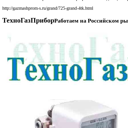
http://gazmashprom-s.ru/grand/725-grand-4tk.html
ТехноГазПрибор
Работаем на Российском рын