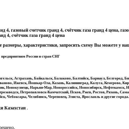
нд 4, газовый счетчик гранд 4, счётчик газа гранд 4 цена, га
нд 4, счётчик газа гранд 4 цена
ые размеры, характеристики, запросить схему Вы можете у н
4
предприятиям России и стран СНГ
нгельск, Астрахань, Байкальск, Балаково, Балтийск, Барнаул, Белгород, Б
ваново, Ижевск, Йошкар-Ола, Казань, Калининград, Калуга, Кемерово, Кир
к, Новокузнецк, Нарьян-Мар, Новороссийск, Новосибирск, Нефтекамск, Н
трозаводск, Петропавловск-Камчатский, Псков, Ржев, Ростов, Рязань, Сама
йск, Чебоксары, Челябинск, Череповец, Элиста, Ярославль
и другие города.
и Казахстан
.
рещено.