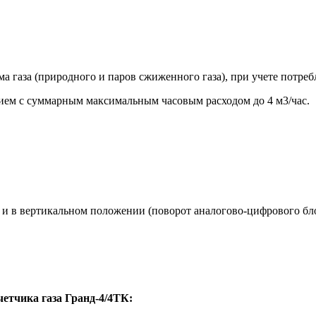
а газа (природного и паров сжиженного газа), при учете потре
ием с суммарным максимальным часовым расходом до 4 м3/час.
 и в вертикальном положении (поворот аналогово-цифрового бло
етчика газа Гранд-4/4ТК: