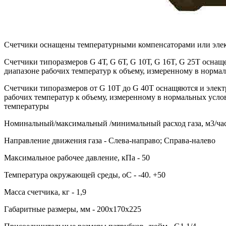
Счетчики оснащены температурными компенсаторами или элек
Счетчики типоразмеров G 4Т, G 6Т, G 10Т, G 16T, G 25T осна
диапазоне рабочих температур к объему, измеренному в норма
Счетчики типоразмеров от G 10Т до G 40Т оснащяются и элект
рабочих температур к объему, измеренному в нормальных усло
температуры
Номинальный/максимальный /минимальный расход газа, м3/час -
Направление движения газа - Слева-направо; Справа-налево
Максимальное рабочее давление, кПа - 50
Температура окружающей среды, оС - -40. +50
Масса счетчика, кг - 1,9
Габаритные размеры, мм - 200х170х225