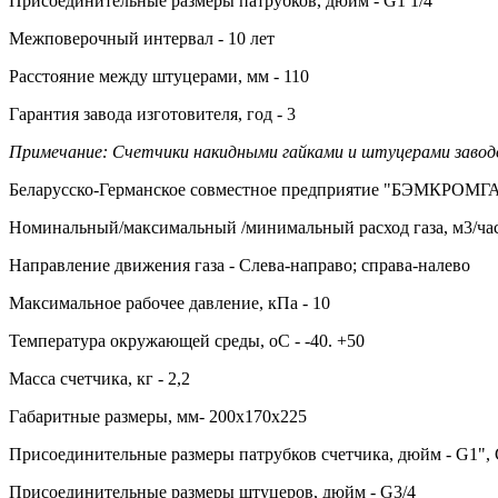
Присоединительные размеры патрубков, дюйм - G1 1/4
Межповерочный интервал - 10 лет
Расстояние между штуцерами, мм - 110
Гарантия завода изготовителя, год - 3
Примечание: Счетчики накидными гайками и штуцерами завод
Беларусско-Германское совместное предприятие "БЭМКРОМГАЗ
Номинальный/максимальный /минимальный расход газа, м3/час -
Направление движения газа - Слева-направо; справа-налево
Максимальное рабочее давление, кПа - 10
Температура окружающей среды, оС - -40. +50
Масса счетчика, кг - 2,2
Габаритные размеры, мм- 200х170х225
Присоединительные размеры патрубков счетчика, дюйм - G1", G
Присоединительные размеры штуцеров, дюйм - G3/4