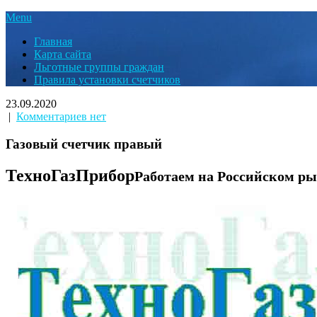
Menu
Главная
Карта сайта
Льготные группы граждан
Правила установки счетчиков
23.09.2020
|
Комментариев нет
Газовый счетчик правый
ТехноГазПрибор
Работаем на Российском рын