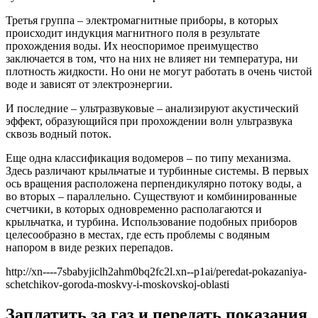
Третья группа – электромагнитные приборы, в которых
происходит индукция магнитного поля в результате
прохождения воды. Их неоспоримое преимущество
заключается в том, что на них не влияет ни температура, ни
плотность жидкости. Но они не могут работать в очень чистой
воде и зависят от электроэнергии.
И последние – ультразвуковые – анализируют акустический
эффект, образующийся при прохождении волн ультразвука
сквозь водный поток.
Еще одна классификация водомеров – по типу механизма.
Здесь различают крыльчатые и турбинные системы. В первых
ось вращения расположена перпендикулярно потоку воды, а
во вторых – параллельно. Существуют и комбинированные
счетчики, в которых одновременно располагаются и
крыльчатка, и турбина. Использование подобных приборов
целесообразно в местах, где есть проблемы с водяным
напором в виде резких перепадов.
http://xn----7sbabyjiclh2ahm0bq2fc2l.xn--p1ai/peredat-pokazaniya-
schetchikov-goroda-moskvy-i-moskovskoj-oblasti
Заплатить за газ и передать показания