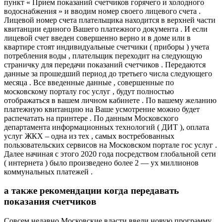
пункт « Прием показаний счетчиков горячего и холодного
водоснабжения » и вводим номер своего лицевого счета .
Лицевой номер счета плательщика находится в верхней части
квитанции единого Вашего платежного документа . И если
лицевой счет введен совершенно верно и в доме или в
квартире стоят индивидуальные счетчики ( приборы ) учета
потребления воды , плательщик переходит на следующую
страничку для передачи показаний счетчиков . Передаются
данные за прошедший период до третьего числа следующего
месяца . Все введенные данные , совершенные по
московскому порталу гос услуг , будут полностью
отображаться в вашем личном кабинете . По вашему желанию
платежную квитанцию на Ваше усмотрение можно будет
распечатать на принтере . По данным Московского
департамента информационных технологий ( ДИТ ), оплата
услуг ЖКХ – одна из тех , самых востребованных
пользовательских сервисов на Московском портале гос услуг .
Далее начиная с этого 2020 года посредством глобальной сети
( интернета ) было произведено более 2 — ух миллионов
коммунальных платежей .
а также рекомендации когда передавать
показания счетчиков
Совсем недавно Московские власти ввели новую программу