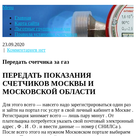
Menu
Главная
Карта сайта
Льготные группы граждан
Правила установки счетчиков
23.09.2020
|
Комментариев нет
Передать счетчика за газ
ПЕРЕДАТЬ ПОКАЗАНИЯ
СЧЕТЧИКОВ МОСКВЫ И
МОСКОВСКОЙ ОБЛАСТИ
Для этого всего — навсего надо зарегистрироваться один раз
и зайти на портал гос услуг в свой личный кабинет в Москве .
Регистрация занимает всего — лишь пару минут . От
плательщика потребуется указать свой почтовый электронный
адрес , Ф . И . О . и ввести данные — номер ( СНИЛСа ).
После всего этого на нужном Московском портале выбираем