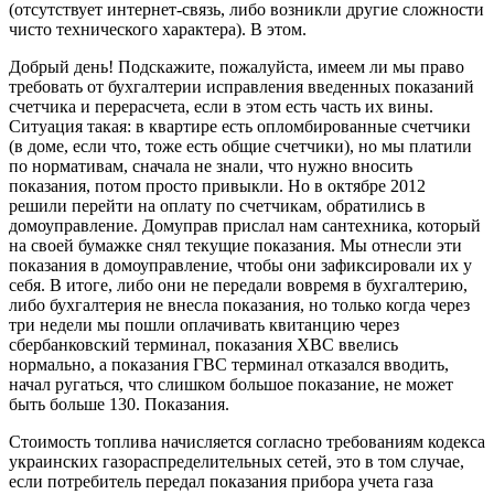
(отсутствует интернет-связь, либо возникли другие сложности
чисто технического характера). В этом.
Добрый день! Подскажите, пожалуйста, имеем ли мы право
требовать от бухгалтерии исправления введенных показаний
счетчика и перерасчета, если в этом есть часть их вины.
Ситуация такая: в квартире есть опломбированные счетчики
(в доме, если что, тоже есть общие счетчики), но мы платили
по нормативам, сначала не знали, что нужно вносить
показания, потом просто привыкли. Но в октябре 2012
решили перейти на оплату по счетчикам, обратились в
домоуправление. Домуправ прислал нам сантехника, который
на своей бумажке снял текущие показания. Мы отнесли эти
показания в домоуправление, чтобы они зафиксировали их у
себя. В итоге, либо они не передали вовремя в бухгалтерию,
либо бухгалтерия не внесла показания, но только когда через
три недели мы пошли оплачивать квитанцию через
сбербанковский терминал, показания ХВС ввелись
нормально, а показания ГВС терминал отказался вводить,
начал ругаться, что слишком большое показание, не может
быть больше 130. Показания.
Стоимость топлива начисляется согласно требованиям кодекса
украинских газораспределительных сетей, это в том случае,
если потребитель передал показания прибора учета газа