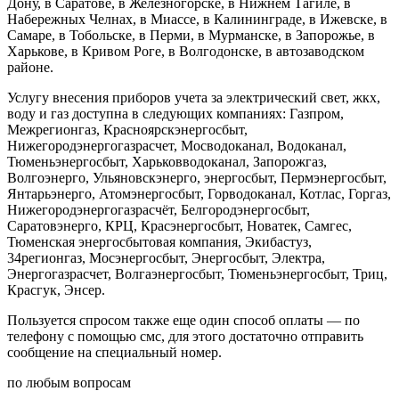
Дону, в Саратове, в Железногорске, в Нижнем Тагиле, в
Набережных Челнах, в Миассе, в Калининграде, в Ижевске, в
Самаре, в Тобольске, в Перми, в Мурманске, в Запорожье, в
Харькове, в Кривом Роге, в Волгодонске, в автозаводском
районе.
Услугу внесения приборов учета за электрический свет, жкх,
воду и газ доступна в следующих компаниях: Газпром,
Межрегионгаз, Красноярскэнергосбыт,
Нижегородэнергогазрасчет, Мосводоканал, Водоканал,
Тюменьэнергосбыт, Харьковводоканал, Запорожгаз,
Волгоэнерго, Ульяновскэнерго, энергосбыт, Пермэнергосбыт,
Янтарьэнерго, Атомэнергосбыт, Горводоканал, Котлас, Горгаз,
Нижегородэнергогазрасчёт, Белгородэнергосбыт,
Саратовэнерго, КРЦ, Красэнергосбыт, Новатек, Самгес,
Тюменская энергосбытовая компания, Экибастуз,
34регионгаз, Мосэнергосбыт, Энергосбыт, Электра,
Энергогазрасчет, Волгаэнергосбыт, Тюменьэнергосбыт, Триц,
Красгук, Энсер.
Пользуется спросом также еще один способ оплаты — по
телефону с помощью смс, для этого достаточно отправить
сообщение на специальный номер.
по любым вопросам