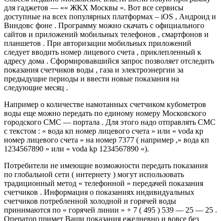
для гаджетов — «« ЖКХ Москвы ». Вот все сервисы
доступные на всех популярных платформах – iOS , Андроид и
Виндовс фоне . Программу можно скачать с официального
сайтов и приложений мобильных телефонов , смартфонов и
планшетов . При авторизации мобильных приложений
следует вводить номер лицевого счета , приклепленный к
адресу дома . Сформировавшийся запрос позволяет отследить
показания счетчиков воды , газа и электроэнергии за
предыдущие периоды и ввести новые показания на
следующие месяц .
Например о количестве намотанных счетчиком кубометров
воды еще можно передать по единому номеру Московского
городского СМС — портала . Для этого надо отправлять СМС
с текстом : « вода кп номер лицевого счета » или « vоdа кp
номер лицевого счета » на номер 7377 ( например ,» вода кп
1234567890 » или « voda kp 1234567890 «).
Потребители не имеющие возможности передать показания
по глобальной сети ( интернету ) могут использовать
традиционный метод « телефонной » передачей показания
счетчиков . Информация о показаниях индивидуальных
счетчиков потребленной холодной и горячей воды
принимаются по « горячей линии » + 7 ( 495 ) 539 — 25 — 25 .
Оператор примет Ваши показания ежедневно и вовсе без