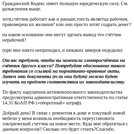
Гражданский Кодекс имеет б
о
льшую юридическую силу. См.
разъяснения выше.
хотя,счётчик работает как и раньше,тоесть являетца рабочим,
правомерны их желания? или они просто хотят содрать денег?
на каком основании они могут зделать вывод что счётчик
нерабочий?
(при мне никто неприходил, и никаких замеров недедали)
От вас требуют, чтобы вы заменили электросчётчик на
счётчик другого класса? Потребуйте обоснование такого
требования со ссылкой на нормативно-правовые акты.
Затем эти документы (если они будут) можно будет
изучить на предмет соответствия их законодательству.
По факту нарушения антимонопольного законодательства
предусмотрена административная ответственность по статье
14.31 КоАП РФ («оборотный» штраф).
Добрый день! В связи с ремонтом в доме и покупкой новой
мебели у меня возникла необходмость переустановить
элктрический счетчик на новое место. Куда мне обратиться с
данным вопросом? Сколько это будет стоить?Спасибо.