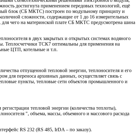
альными схемотехническими решениями электронного модуля,
ёжность достигнута применением передовых технологий, ещё
мный блок (СБ МКТС) построен по модульному принципу и
различной сложности, содержащие от 1 до 16 измерительных
, для чего на материнской плате СБ МКТС предусмотрена шина
плоносителя в двух закрытых и открытых системах водяного
ды. Теплосчетчики ТСК7 оптимальны для применения на
ные ЦТП, котельные и т.п.
личества отпущенной тепловой энергии, теплоносителя и его
ом для переноса архивных данных, осуществляет связь с
тепловые пункты, тепловые сети объектов промышленного и
регистрации тепловой энергии (количества теплоты),
лоносителя ", объема, массы, объемного и массового расхода
ерфейс RS 232 (RS 485, IrDA – по заказу).