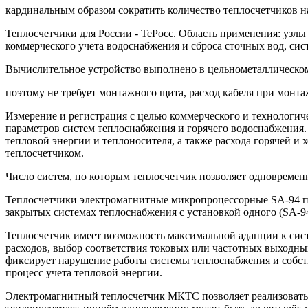
кардинальным образом сократить количество теплосчетчиков на
Теплосчетчики для России - ТеРосс. Область применения: узлы
коммерческого учета водоснабжения и сброса сточных вод, сис
Вычислительное устройство выполнено в цельнометаллическом
поэтому не требует монтажного щита, расход кабеля при монт
Измерение и регистрация с целью коммерческого и технологиче
параметров систем теплоснабжения и горячего водоснабжения.
тепловой энергии и теплоносителя, а также расхода горячей и 
теплосчетчиком.
Число систем, по которым теплосчетчик позволяет одновременн
Теплосчетчики электромагнитные микропроцессорные SA-94 пр
закрытых системах теплоснабжения с установкой одного (SA-94
Теплосчетчик имеет возможность максимальной адапции к сист
расходов, выбор соответствия токовых или частотных выходны
фиксирует нарушение работы системы теплоснабжения и собств
процесс учета тепловой энергии.
Электромагнитный теплосчетчик МКТС позволяет реализовать 