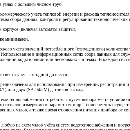
 узлах с большим числом труб.
 коммерческого учета тепловой энергии и расхода теплоносителя
темы сбора данных, контроля и регулирования технологических 
 корпусе (включая автоматы защиты),
аже минимален.
ского учета значений потребленного (отпущенного) количества 
 Использование в информационных сетях сбора данных для служб
холодной воды в одной или нескольких системах. В каждой систе
о вести учет – от одной до шести.
едназначены для иcпользования при измерении, регистрации и 
/1) или двух (SA-94/2M) датчиков расхода.
еме теплоснабжения потребителя путем выбора места установки
х сигналов измеряемым параметрам и др. Теплосчетчик осущест
енных узлов, а также время отключения питания прибора от се
любую из схем узлов учёта систем водотеплоснабжения и потре