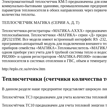
Электромагнитный теплосчетчик КМ-5 предназначены для изме
коммунально-бытовыми зданиями, промышленными предприятиям
параметров теплоносителя в обоих направлениях через первичн
количества теплоты.
ТЕПЛОСЧЕТЧИК МАГИКА (СЕРИИ А, Д, Т)
Теплосчетчики-регистраторы «МАГИКА-АХХХ» предназначены д
теплоснабжения. Теплосчетчики «МАГИКА» серии «Д» предназ
ДР2321ПМ. Все модели имеют встроенный интерфейс RS -232, а
программно-аппаратный модуль для подключения внешнего теле
приборов семейства «МАГИКА».Тепловычислитель «МАГИКА-Т0
одном приборе узел учета для 6 трубной системы тепло и в
РИ2000» и одним регистратором «МАГИКА-РИ1000» позволяет ор
теплоносителя в системах отопления и ГВС, объем и температ
http://teplo.ctc.su/review.htm
Теплосчетчики (счетчики количества т
В данном разделе наше предприятие представляет широкую ли
Теплосчётчик ТС3 предназначен для учета количества тепловой
Теплосчётчик ТС10 предназначен для учета тепловой энергии т