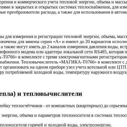
рения и коммерческого учета тепловой энергии, объема и масс
и в закрытых и открытых системах теплоснабжения, для измер
ые преобразователи расхода, а также для использования в автом
ля измерения и регистрации тепловой энергии, объема, массы
начены для замены серии «А» и имеют до 20 вариантов исполн
 также могут иметь до 2 каналов измерения давления воды, вст
фонного модема или адаптера локальной сети RS485, которая п
766» в комплекте с тремя электромагнитными регистраторам
одоснабжения. Тепловычислитель «МАГИКА-Т0766» в комплекте 
ганизовать на одном приборе узел учета котельной или ЦТП. Э
уру потребляемой холодной воды, температуру наружного воздух
епла) и тепловычислители
нейку теплосчётчиков - от компактных (квартирных) до серьез
 энергии, объема и параметров теплоносителя в системах тепло
еплоносителя горячей и холодной воды, электроэнергии.