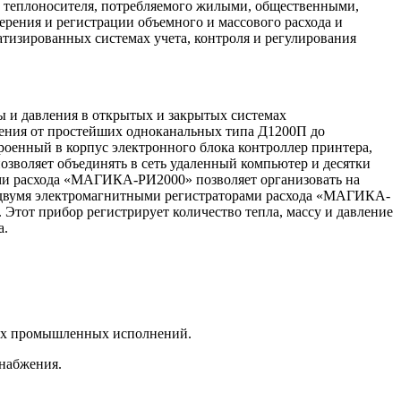
ы теплоносителя, потребляемого жилыми, общественными,
ения и регистрации объемного и массового расхода и
атизированных системах учета, контроля и регулирования
 и давления в открытых и закрытых системах
ения от простейших одноканальных типа Д1200П до
роенный в корпус электронного блока контроллер принтера,
озволяет объединять в сеть удаленный компьютер и десятки
и расхода «МАГИКА-РИ2000» позволяет организовать на
с двумя электромагнитными регистраторами расхода «МАГИКА-
тот прибор регистрирует количество тепла, массу и давление
а.
ных промышленных исполнений.
снабжения.