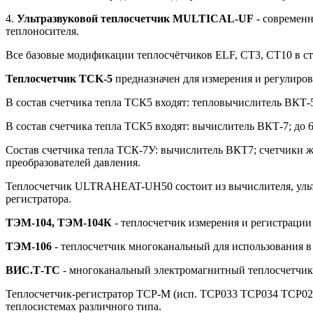
4.
Ультразвуковой теплосчетчик MULTICAL-UF
- современн
теплоносителя.
Все базовые модификации теплосчётчиков ELF, СТ3, СТ10 в ст
Теплосчетчик TCK-5
предназначен для измерения и регулиров
В состав счетчика тепла ТСК5 входят: тепловычислитель ВКТ-5
В состав счетчика тепла ТСК5 входят: вычислитель ВКТ-7; до 6
Состав счетчика тепла ТСК-7У: вычислитель ВКТ7; счетчики ж
преобразователей давления.
Теплосчетчик ULTRAHEAT-UH50 состоит из вычислителя, ультра
регистратора.
ТЭМ-104, ТЭМ-104К
- теплосчетчик измерения и регистраци
ТЭМ-106
- теплосчетчик многоканальный для использования 
ВИС.Т-ТС
- многоканальный электромагнитный теплосчетчик 
Теплосчетчик-регистратор ТСР-М (исп. ТСР033 ТСР034 ТСР026
теплосистемах различного типа.