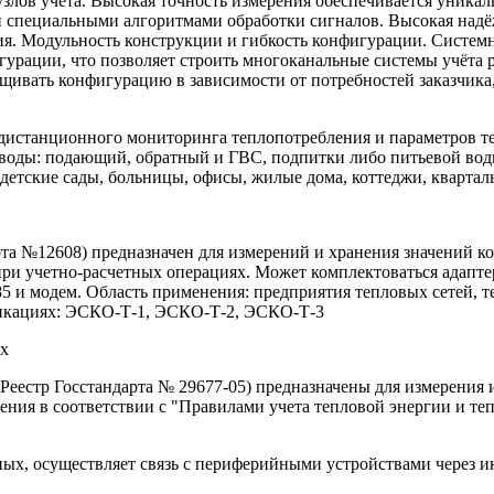
узлов учёта. Высокая точность измерения обеспечивается уник
и специальными алгоритмами обработки сигналов. Высокая над
ия. Модульность конструкции и гибкость конфигурации. Систе
урации, что позволяет строить многоканальные системы учёта 
щивать конфигурацию в зависимости от потребностей заказчика
дистанционного мониторинга теплопотребления и параметров те
оводы: подающий, обратный и ГВС, подпитки либо питьевой во
тские сады, больницы, офисы, жилые дома, коттеджи, кварталь
а №12608) предназначен для измерений и хранения значений ко
ри учетно-расчетных операциях. Может комплектоваться адаптер
5 и модем. Область применения: предприятия тепловых сетей, 
ификациях: ЭСКО-Т-1, ЭСКО-Т-2, ЭСКО-Т-3
ых
стр Госстандарта № 29677-05) предназначены для измерения и 
ения в соответствии с "Правилами учета тепловой энергии и теп
х, осуществляет связь с периферийными устройствами через инт