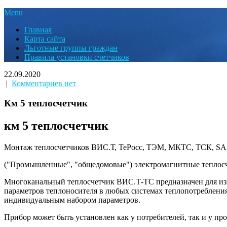
Menu
Главная
Карта сайта
Льготные группы граждан
Правила установки счетчиков
22.09.2020
|
Комментариев нет
Км 5 теплосчетчик
км 5 теплосчетчик
Монтаж теплосчетчиков ВИС.Т, ТеРосс, ТЭМ, МКТС, ТСК, SA,
("Промышленные", "общедомовые") электромагнитные теплос
Многоканальный теплосчетчик ВИС.Т-ТС предназначен для изм
параметров теплоносителя в любых системах теплопотребления
индивидуальным набором параметров.
Прибор может быть установлен как у потребителей, так и у пр