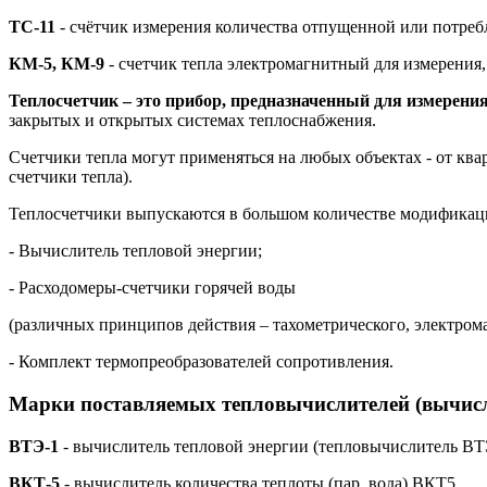
ТС-11
- счётчик измерения количества отпущенной или потреб
КМ-5, КМ-9
- счетчик тепла электромагнитный для измерения,
Теплосчетчик – это прибор, предназначенный для измерения
закрытых и открытых системах теплоснабжения.
Счетчики тепла могут применяться на любых объектах - от к
счетчики тепла).
Теплосчетчики выпускаются в большом количестве модификаци
- Вычислитель тепловой энергии;
- Расходомеры-счетчики горячей воды
(различных принципов действия – тахометрического, электрома
- Комплект термопреобразователей сопротивления.
Марки поставляемых тепловычислителей (вычисл
ВТЭ-1
- вычислитель тепловой энергии (тепловычислитель ВТ
ВКТ-5
- вычислитель количества теплоты (пар, вода) ВКТ5.