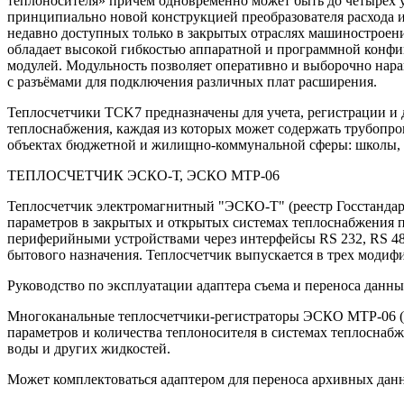
теплоносителя» причём одновременно может быть до четырёх 
принципиально новой конструкцией преобразователя расхода 
недавно доступных только в закрытых отраслях машиностроен
обладает высокой гибкостью аппаратной и программной конфиг
модулей. Модульность позволяет оперативно и выборочно нара
с разъёмами для подключения различных плат расширения.
Теплосчетчики TCK7 предназначены для учета, регистрации и 
теплоснабжения, каждая из которых может содержать трубопр
объектах бюджетной и жилищно-коммунальной сферы: школы, де
ТЕПЛОСЧЕТЧИК ЭСКО-Т, ЭСКО МТР-06
Теплосчетчик электромагнитный "ЭСКО-Т" (реестр Госстандарт
параметров в закрытых и открытых системах теплоснабжения п
периферийными устройствами через интерфейсы RS 232, RS 48
бытового назначения. Теплосчетчик выпускается в трех мод
Руководство по эксплуатации адаптера съема и переноса данн
Многоканальные теплосчетчики-регистраторы ЭСКО МТР-06 (Рее
параметров и количества теплоносителя в системах теплоснабж
воды и других жидкостей.
Может комплектоваться адаптером для переноса архивных данны