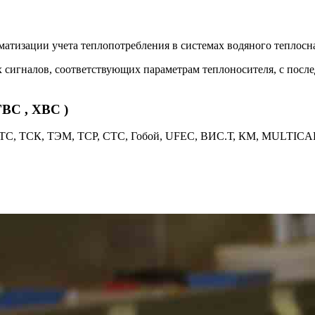
матизации учета теплопотребления в системах водяного теплос
 сигналов, соответствующих параметрам теплоносителя, с посл
ГВС , ХВС )
ТС, ТСК, ТЭМ, ТСР, СТС, Гобой, UFEC, ВИС.Т, КМ, MULTICAL и