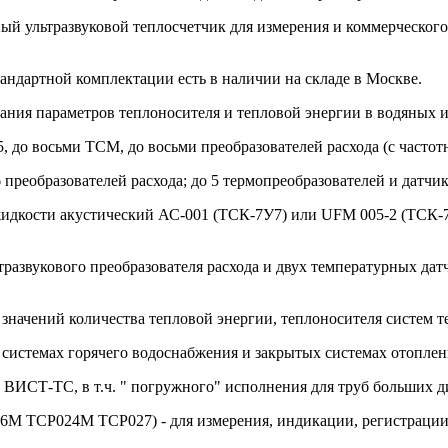
ый ультразвуковой теплосчетчик для измерения и коммерческого
андартной комплектации есть в наличии на складе в Москве.
ания параметров теплоносителя и тепловой энергии в водяных 
, до восьми ТСМ, до восьми преобразователей расхода (с частот
 преобразователей расхода; до 5 термопреобразователей и датчик
идкости акустический АС-001 (ТСК-7У7) или UFM 005-2 (ТСК-7У3
звукового преобразователя расхода и двух температурных датч
и значений количества тепловой энергии, теплоносителя систем
в системах горячего водоснабжения и закрытых системах отопле
ВИСТ-ТС, в т.ч. " погружного" исполнения для труб больших д
М ТСР024М ТСР027) - для измерения, индикации, регистрации 