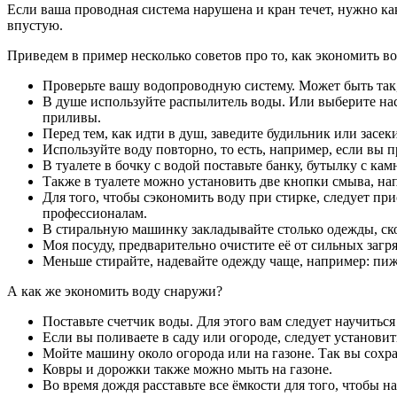
Если ваша проводная система нарушена и кран течет, нужно как
впустую.
Приведем в пример несколько советов про то, как экономить во
Проверьте вашу водопроводную систему. Может быть так,
В душе используйте распылитель воды. Или выберите нас
приливы.
Перед тем, как идти в душ, заведите будильник или засе
Используйте воду повторно, то есть, например, если вы
В туалете в бочку с водой поставьте банку, бутылку с к
Также в туалете можно установить две кнопки смыва, на
Для того, чтобы сэкономить воду при стирке, следует пр
профессионалам.
В стиральную машинку закладывайте столько одежды, ско
Моя посуду, предварительно очистите её от сильных заг
Меньше стирайте, надевайте одежду чаще, например: пижа
А как же экономить воду снаружи?
Поставьте счетчик воды. Для этого вам следует научитьс
Если вы поливаете в саду или огороде, следует установит
Мойте машину около огорода или на газоне. Так вы сохр
Ковры и дорожки также можно мыть на газоне.
Во время дождя расставьте все ёмкости для того, чтобы 