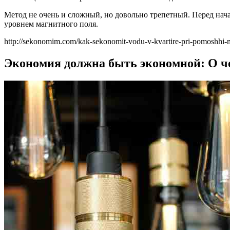
Метод не очень и сложный, но довольно трепетный. Перед нач
уровнем магнитного поля.
http://sekonomim.com/kak-sekonomit-vodu-v-kvartire-pri-pomoshhi-
Экономия должна быть экономной: О ч