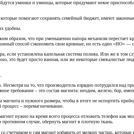
найдутся умники и умницы, которые придумают некое приспособл
, которые помогают сохранять семейный бюджет, имеют законные 
их удобны.
аким образом, что при уменьшении напора механизм перестает кр
аконный способ сэкономить свои кровные, но есть одно «НО» — с
а, если установлена капельная система полива. Или же в том слу
можно, это будет просто ванная, или же некоторые смекалистые л
.
. Несмотря на то, что производитель изрядно потрудился над пр
ное требование – это состав магнита: неодим, железо, бор, им
ка магнита и нужного размера, чтобы в итоге не испортить при
 процесс – перемагничивание.
магнит нужно на время всего процесса отложить телефон как можн
 противном случае, обернуть магнит в плотную ткань.
о счетчиком и сам магнит избавить от мелких частиц, которые в 