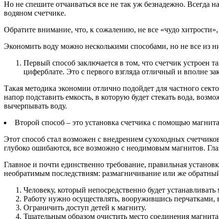
Но не спешите отчаиваться все не так уж безнадежно. Всегда 
водяном счетчике.
Обратите внимание, что, к сожалению, не все «чудо хитрости»
Экономить воду можно несколькими способами, но не все из н
Первый способ заключается в том, что счетчик устроен т
циферблате. Это с первого взгляда отличный и вполне з
Такая методика экономии отлично подойдет для частного сектор
напор подставить емкость, в которую будет стекать вода, воз
вычерпывать воду.
Второй способ – это установка счетчика с помощью магнита
Этот способ стал возможен с внедрением сухоходных счетчиков
глубоко ошибаются, все возможно с неодимовым магнитов. Глав
Главное и почти единственно требование, правильная установ
необратимым последствиям: размагничивание или же обратный
Человеку, который непосредственно будет устанавливать 
Работу нужно осуществлять, вооружившись перчатками, в
Ограничить доступ детей к магниту.
Тщательным образом очистить место соединения магнита с