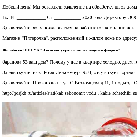
Добрый день! Мы оставляли заявление на обработку швов дома. 
Вх. № ____________ От ___________ 2020 года Директору ООО
Здравствуйте, хочу пожаловаться на работников компании жилко
Магазин "Пятерочка", расположенный в жилом доме по адресу:
Жалоба на ООО УК "Ижевское управление жилищным фондом"
баранова 53 ваш дом? Почему у нас в квартире холодно, днем т
Здравствуйте по ул Розы-Люксембург 92/1, отсутствует горячая 
Здравствуйте. Проживаю на ул. С.Везломцева д.11, 1 подъезд. 
http://gosjkh.ru/articles/stati/kak-sekonomit-vodu-i-kakie-schetchiki-s