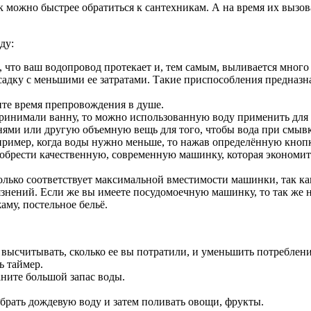
 можно быстрее обратиться к сантехникам. А на время их вызова
ду:
 что ваш водопровод протекает и, тем самым, выливается много
адку с меньшими ее затратами. Такие приспособления предназна
ките время препровождения в душе.
 принимали ванну, то можно использованную воду применить для 
амнями или другую объемную вещь для того, чтобы вода при смыв
пример, когда воды нужно меньше, то нажав определённую кнопк
иобрести качественную, современную машинку, которая экономит 
лько соответствует максимальной вместимости машинки, так как 
рязнений. Если же вы имеете посудомоечную машинку, то так же
му, постельное бельё.
я высчитывать, сколько ее вы потратили, и уменьшить потреблени
ь таймер.
аните большой запас воды.
набрать дождевую воду и затем поливать овощи, фрукты.